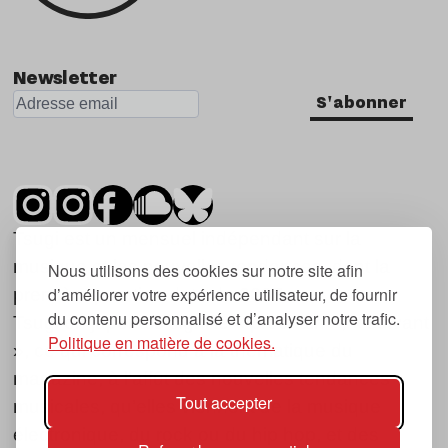
Nu Jazz
Indie
Newsletter
S'abonner
Tsugi est un mensuel indépendant sur la
musique et les nouvelles tendances, dont la
Nous utilisons des cookies sur notre site afin
d’améliorer votre expérience utilisateur, de fournir
première parution date de 2007.
du contenu personnalisé et d’analyser notre trafic.
Tsugi en japonais signifie « prochain », « suivant
Politique en matière de cookies.
», ce qui correspond à la thématique du
magazine, à l’affût des nouvelles tendances
Tout accepter
musicales, qu’elles viennent de la musique
électronique, du rock ou du hip hop, et des