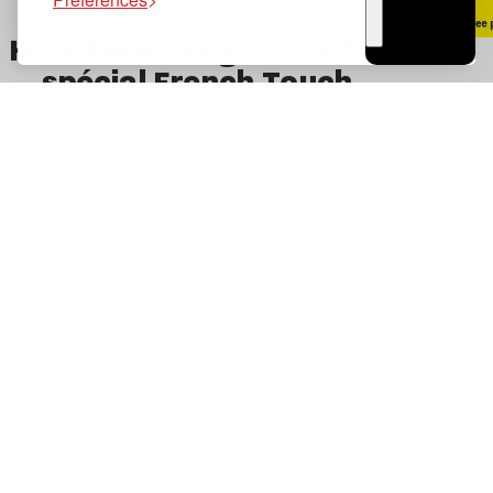
TSUGI
Hors Série Tsugi collector
RADIO
spécial French Touch
Tsugi sur Instagram