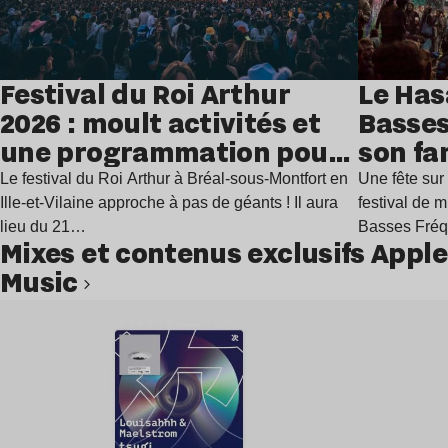
Festival du Roi Arthur
Le Has
2026 : moult activités et
Basses
une programmation pour
son fa
festoyer
juillet
Le festival du Roi Arthur à Bréal-sous-Montfort en
Une fête sur 
Ille-et-Vilaine approche à pas de géants ! Il aura
festival de 
lieu du 21…
Basses Fré
Mixes et contenus exclusifs Apple
Music
Lire l’article