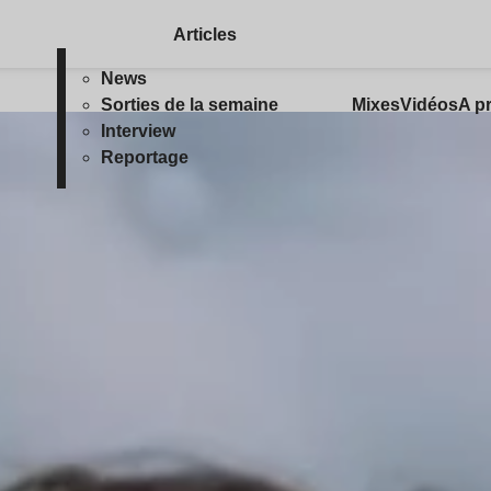
Articles
News
Sorties de la semaine
Mixes
Vidéos
A p
Lire l’article
Interview
Reportage