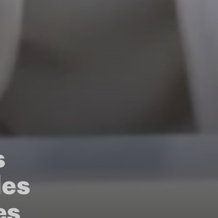
s
des
es