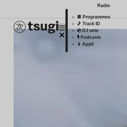
Radio
📆 Programmes
🎵 Track ID
💿 DJ sets
🎙️ Podcasts
📱 Appli