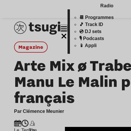
Radio
📆 Programmes
🎵 Track ID
💿 DJ sets
🎙️ Podcasts
📱 Appli
magazine
Arte Mix ø Trabe
Manu Le Malin p
français
Par Clémence Meunier
Le
Temps
The