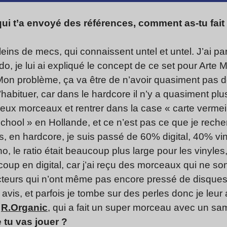
ui t’a envoyé des références, comment as-tu fait
leins de mecs, qui connaissent untel et untel. J’ai 
, je lui ai expliqué le concept de ce set pour Arte M
on problème, ça va être de n’avoir quasiment pas de
bituer, car dans le hardcore il n’y a quasiment plu
ieux morceaux et rentrer dans la case « carte vermeil 
-school » en Hollande, et ce n’est pas ce que je rech
 en hardcore, je suis passé de 60% digital, 40% vin
, le ratio était beaucoup plus large pour les vinyles
coup en digital, car j’ai reçu des morceaux qui ne so
teurs qui n’ont même pas encore pressé de disques –
vis, et parfois je tombe sur des perles donc je leur
,
R.Organic
, qui a fait un super morceau avec un s
 tu vas jouer ?