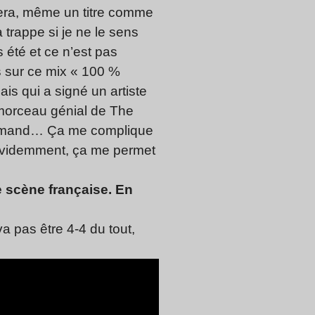
ssera, même un titre comme
 trappe si je ne le sens
s été et ce n’est pas
s sur ce mix « 100 %
ais qui a signé un artiste
n morceau génial de The
allemand… Ça me complique
i évidemment, ça me permet
te scène française. En
a pas être 4-4 du tout,