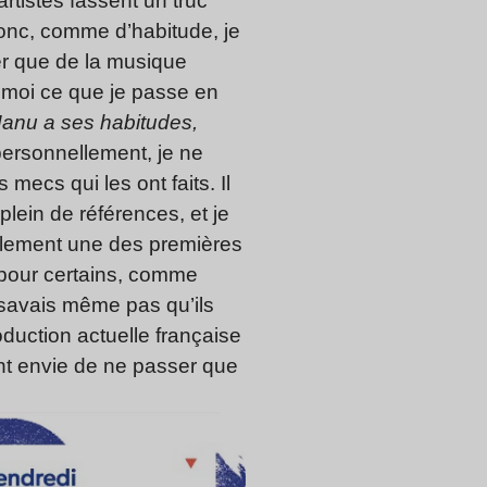
rtistes fassent un truc
 Donc, comme d’habitude, je
er que de la musique
e moi ce que je passe en
anu a ses habitudes,
 personnellement, je ne
ecs qui les ont faits. Il
lein de références, et je
nalement une des premières
 pour certains, comme
 savais même pas qu’ils
oduction actuelle française
nt envie de ne passer que