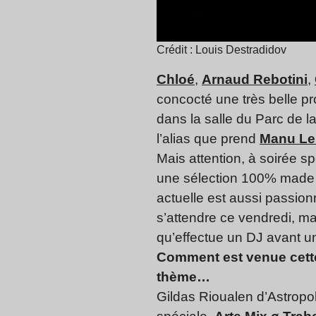
Crédit : Louis Destradidov
Chloé
,
Arnaud Rebotini
,
concocté une très belle pr
dans la salle du Parc de l
l’alias que prend
Manu Le
Mais attention, à soirée s
une sélection 100% made 
actuelle est aussi passio
s’attendre ce vendredi, ma
qu’effectue un DJ avant un
Comment est venue cette 
thème…
Gildas Rioualen d’Astropol