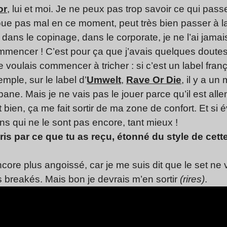
or
, lui et moi. Je ne peux pas trop savoir ce qui pa
joue pas mal en ce moment, peut très bien passer à la
 dans le copinage, dans le corporate, je ne l’ai jamai
mmencer ! C’est pour ça que j’avais quelques doute
je voulais commencer à tricher : si c’est un label franç
mple, sur le label d’
Umwelt
,
Rave Or Die
, il y a u
pane. Mais je ne vais pas le jouer parce qu’il est 
t bien, ça me fait sortir de ma zone de confort. Et s
s qui ne le sont pas encore, tant mieux !
ris par ce que tu as reçu, étonné du style de cet
core plus angoissé, car je me suis dit que le set ne v
breakés. Mais bon je devrais m’en sortir
(rires)
.