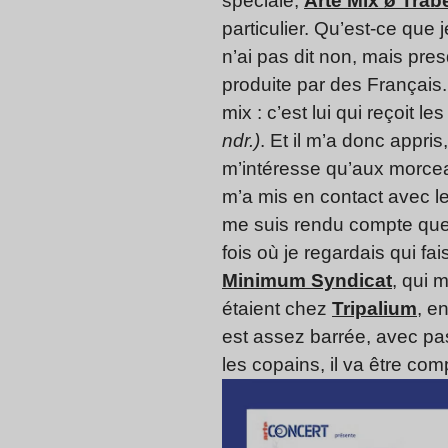
spéciale,
Arte Mix ø Tra
particulier. Qu’est-ce que
n’ai pas dit non, mais pre
produite par des Français.
mix : c’est lui qui reçoit l
ndr.)
. Et il m’a donc appri
m’intéresse qu’aux morceau
m’a mis en contact avec le
me suis rendu compte que 
fois où je regardais qui fai
Minimum Syndicat
, qui 
étaient chez
Tripalium
, e
est assez barrée, avec pa
les copains, il va être comp