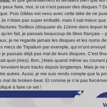
bendo
, et que généralement ils aimaient bien que les a
 je peux faire, moi, si ce n’est passer des disques ?
sque. Puis Gildas est venu avec cette idée de ne jou
 Je n’étais pas super emballé, mais il sait mieux qu
es factures Toolbox
(disquaire du 11ème dans lequel M
s, qu’en fait, je passais beaucoup de titres français –
x, je ne regarde jamais les disques et les noms des m
s mecs de Tripalium par exemple, qui m’ont envoyé p
je passais déjà pas mal de leurs disques. C’est fi
sait quoi
(rires)
. Bon, j’étais quand même au courant
m’envoient leurs tracks depuis longtemps. Mais je ne
ntre autres. Aussi, je me suis rendu compte que la pr
s mal de broken-beat. Et comme je n’ai pas forcéme
liqué à faire ce set !