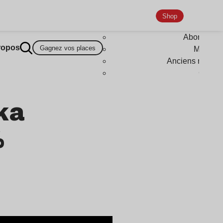
Shop
Abonneme
ropos
Gagnez vos places
Magazi
Anciens numér
Goodi
ka
%