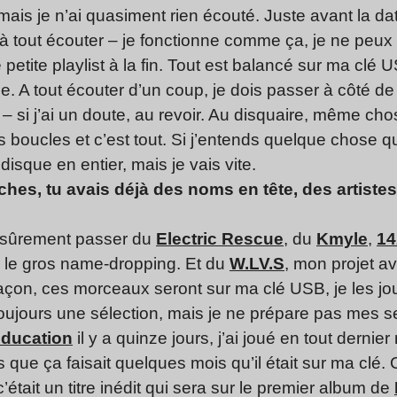
 mais je n’ai quasiment rien écouté. Juste avant la da
à tout écouter – je fonctionne comme ça, je ne peux 
 petite playlist à la fin. Tout est balancé sur ma clé 
 A tout écouter d’un coup, je dois passer à côté de
– si j’ai un doute, au revoir. Au disquaire, même cho
is boucles et c’est tout. Si j’entends quelque chose qui
isque en entier, mais je vais vite.
ches, tu avais déjà des noms en tête, des artiste
s sûrement passer du
Electric Rescue
, du
Kmyle
,
14
r le gros name-dropping. Et du
W.LV.S
, mon projet av
 façon, ces morceaux seront sur ma clé USB, je les jo
s toujours une sélection, mais je ne prépare pas mes 
Education
il y a quinze jours, j’ai joué en tout dernie
s que ça faisait quelques mois qu’il était sur ma clé.
; c’était un titre inédit qui sera sur le premier album de