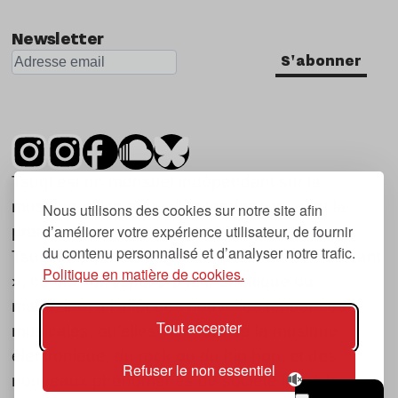
Newsletter
S'abonner
Tsugi est un mensuel indépendant sur la
musique et les nouvelles tendances, dont la
Nous utilisons des cookies sur notre site afin
d’améliorer votre expérience utilisateur, de fournir
première parution date de 2007.
du contenu personnalisé et d’analyser notre trafic.
Tsugi en japonais signifie « prochain », « suivant
Politique en matière de cookies.
», ce qui correspond à la thématique du
magazine, à l’affût des nouvelles tendances
Tout accepter
musicales, qu’elles viennent de la musique
électronique, du rock ou du hip hop, et des
Refuser le non essentiel
nouveaux phénomènes de société liés à la