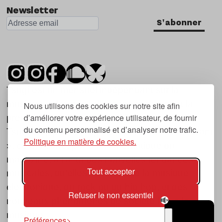
Newsletter
S'abonner
Tsugi est un mensuel indépendant sur la
musique et les nouvelles tendances, dont la
Nous utilisons des cookies sur notre site afin
d’améliorer votre expérience utilisateur, de fournir
première parution date de 2007.
du contenu personnalisé et d’analyser notre trafic.
Tsugi en japonais signifie « prochain », « suivant
Politique en matière de cookies.
», ce qui correspond à la thématique du
magazine, à l’affût des nouvelles tendances
Tout accepter
musicales, qu’elles viennent de la musique
électronique, du rock ou du hip hop, et des
Refuser le non essentiel
nouveaux phénomènes de société liés à la
musique.
Préférences