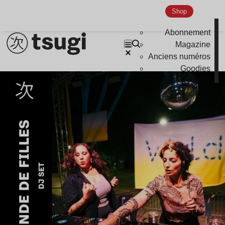
Shop
Abonnement
Magazine
Anciens numéros
Goodies