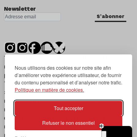
Newsletter
S'abonner
Tsugi est un mensuel indépendant sur la
musique et les nouvelles tendances, dont la
Nous utilisons des cookies sur notre site afin
d’améliorer votre expérience utilisateur, de fournir
première parution date de 2007.
du contenu personnalisé et d’analyser notre trafic.
Tsugi en japonais signifie « prochain », « suivant
Politique en matière de cookies.
», ce qui correspond à la thématique du
magazine, à l’affût des nouvelles tendances
Tout accepter
musicales, qu’elles viennent de la musique
électronique, du rock ou du hip hop, et des
Refuser le non essentiel
nouveaux phénomènes de société liés à la
musique.