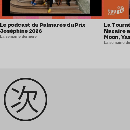
Le podcast du Palmarès du Prix
La Tourné
Joséphine 2026
Nazaire 
Moon, Ya
La semaine dernière
et La Lou
La semaine de