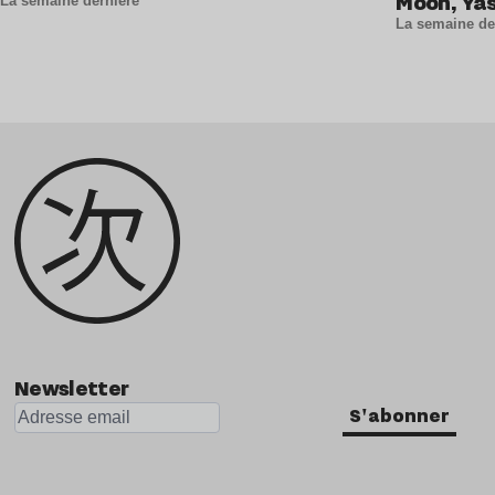
Moon, Ya
La semaine dernière
et La Lou
La semaine de
Newsletter
S'abonner