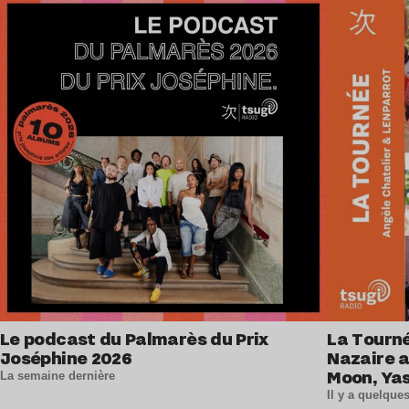
Lire l’article
Le podcast du Palmarès du Prix
La Tourné
Joséphine 2026
Nazaire 
Moon, Ya
La semaine dernière
et La Lou
Il y a quelqu