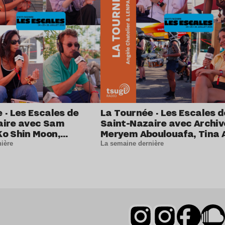
 · Les Escales de
La Tournée · Les Escales d
aire avec Sam
Saint-Nazaire avec Archiv
o Shin Moon,
Meryem Aboulouafa, Tina 
Hamdan, Bamba Crew
Flo Massé et Yann Bieuzen
ière
La semaine dernière
ve (DJ SET)