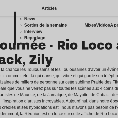
Articles
News
Sorties de la semaine
Mixes
Vidéos
A p
Interview
ournée · Rio Loco 
Reportage
ack, Zily
de la chance les Toulousains et les Toulousaines d’avoir un évén
blic comme celui-là qui danse, qui vibre et qui garde son téléph
izaines de millers de personne sur cette sublime Prairie des F
ale que vous ne verrez pas sur toutes les scènes aux 4 coins du p
 artistes de Maurice, de la Jamaïque, de Mayotte, de Cuba… des t
 l’inspiration d’artistes incroyables. Aujourd’hui, dans notre 
 créoles et ses hybridations est : nous n’avons pas besoin de l
demment, la Réunion est en force sur cette affiche de Rio Loco