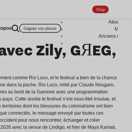
Shop
Abonneme
ropos
Gagnez vos places
Magazi
Anciens numér
avec Zily, GЯEG,
Goodi
ement comme Rio Loco, et le festival a bien de la chance
one dans la poche. Rio Loco, initié par Claude Nougaro,
iltres au bord de la Garonne avec une programmation
ays. Cette année le festival s’est sous-titré Insulae, et
erritoires dont les blessures du colonialisme ont bien
époque connectée, le message envoyé par toutes ces
’occident pour nous rencontrer, échanger et créer
 2026 avec la venue de Lindigo, et hier de Maya Kamati,