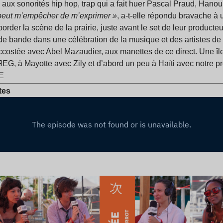
aux sonorités hip hop, trap qui a fait huer Pascal Praud, Hanou
peut m’empêcher de m’exprimer »
, a-t-elle répondu bravache à 
éborder la scène de la prairie, juste avant le set de leur produc
de bande dans une célébration de la musique et des artistes de 
costée avec Abel Mazaudier, aux manettes de ce direct. Une îl
EG, à Mayotte avec Zily et d’abord un peu à Haïti avec notre pr
E
tes
e l’article
Lire l’article