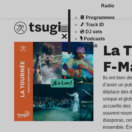
Radio
📆 Programmes
🎵 Track ID
💿 DJ sets
🎙️ Podcasts
La T
📱 Appli
F-M
Ils ont bien 
d’avoir un pu
déplace des d
unique et glob
accueille des
souvent nourri
diasporas, ces
ensemble. Évi