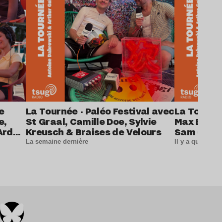
e
La Tournée · Paléo Festival avec
La Tournée
e,
St Graal, Camille Doe, Sylvie
Max Baby, 
Ardor,
Kreusch & Braises de Velours
Sam Queal
t
La semaine dernière
Il y a quelque