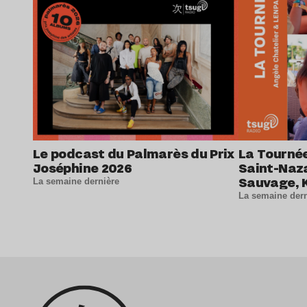
Le podcast du Palmarès du Prix
La Tournée
Joséphine 2026
Saint-Naz
Sauvage, K
La semaine dernière
Yasmine 
La semaine dern
et La Louu