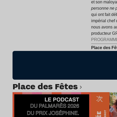
et son maloya 
personne ne 
qui ont fait d
impérial chef 
nous avons ac
producteur GЯ
PROGRAMM
Place des Fê
Place des Fêtes
Lire l’article
Lir