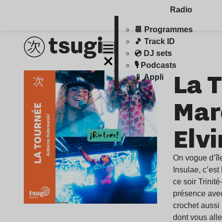
Radio
📆 Programmes
🎵 Track ID
💿 DJ sets
🎙️ Podcasts
La 
📱 Appli
Mar
Elv
On vogue d’île
Insulae, c’est
ce soir Trini
présence avec
crochet aussi 
dont vous alle