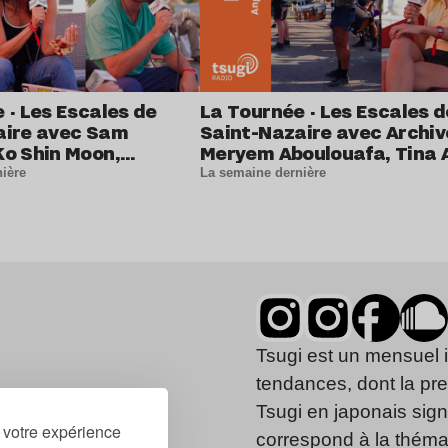
 · Les Escales de
La Tournée · Les Escales d
aire avec Sam
Saint-Nazaire avec Archiv
o Shin Moon,
Meryem Aboulouafa, Tina 
Hamdan, Bamba Crew
Flo Massé et Yann Bieuzen
ière
La semaine dernière
ve (DJ SET)
Tsugi est un mensuel 
tendances, dont la pr
Tsugi en japonais signi
r votre expérience
correspond à la thémat