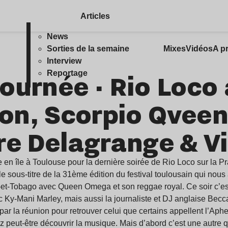
Articles
News
Sorties de la semaine
Mixes
Vidéos
A p
Interview
Tournée · Rio Loco
Reportage
on, Scorpio Qveen
ire Delagrange & V
 en île à Toulouse pour la dernière soirée de Rio Loco sur la Pr
 le sous-titre de la 31ème édition du festival toulousain qui nous 
té-et-Tobago avec Queen Omega et son reggae royal. Ce soir c’est
 Ky-Mani Marley, mais aussi la journaliste et DJ anglaise Becca 
par la réunion pour retrouver celui que certains appellent l’Ap
z peut-être découvrir la musique. Mais d’abord c’est une autre qu