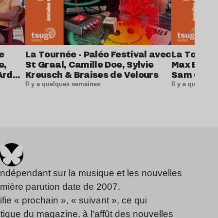
e
La Tournée · Paléo Festival avec
La Tournée
e,
St Graal, Camille Doe, Sylvie
Max Baby, 
Ardor,
Kreusch & Braises de Velours
Sam Queal
t
Il y a quelques semaines
Il y a quelque
indépendant sur la musique et les nouvelles
emière parution date de 2007.
fie « prochain », « suivant », ce qui
ique du magazine, à l’affût des nouvelles