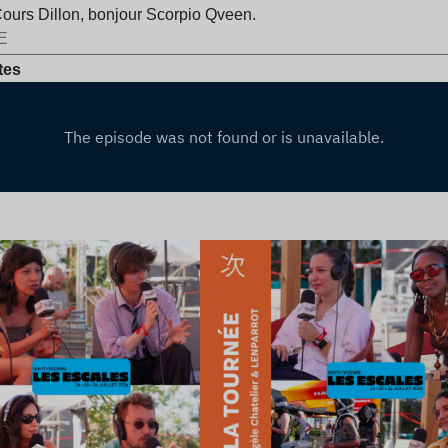
Cours Dillon, bonjour Scorpio Qveen.
E
tes
e l’article
Lire l’article