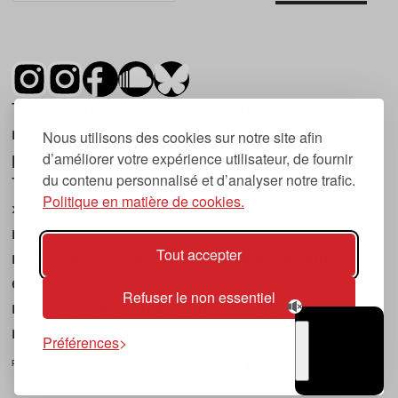
Tsugi est un mensuel indépendant sur la
musique et les nouvelles tendances, dont la
Nous utilisons des cookies sur notre site afin
d’améliorer votre expérience utilisateur, de fournir
première parution date de 2007.
du contenu personnalisé et d’analyser notre trafic.
Tsugi en japonais signifie « prochain », « suivant
Politique en matière de cookies.
», ce qui correspond à la thématique du
magazine, à l’affût des nouvelles tendances
Tout accepter
musicales, qu’elles viennent de la musique
électronique, du rock ou du hip hop, et des
Refuser le non essentiel
nouveaux phénomènes de société liés à la
musique.
Préférences
POLITIQUE DE COOKIES (UE)
CONTACT
CHOIX RGPD
TSUGI
RADIO