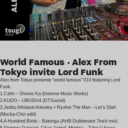
World Famous · Alex From
Tokyo invite Lord Funk
Alex from Tokyo presente “world famous” 010 featuring Lord
Funk
1.Calm – Shiono Ka (Insense Music Works)
2.KUDO – UBUDU4 (DTSound)
3.Jaribu Afrobeat Arkestra + Ryuhei The Man – Let’s Start
(Macka-Chin edit)
4.A Hundred Birds – Batonga (AHB Dubberator 7inch mix)
5.Dominic Dawson, Chaz Jankel, Miotina – Take U Away