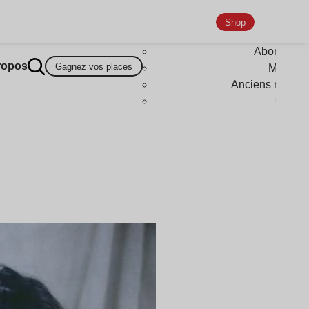
Shop
Abonneme
ropos
Gagnez vos places
Magazi
Anciens numér
Goodi