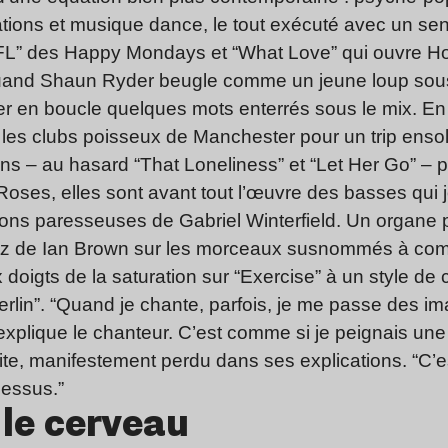
ons et musique dance, le tout exécuté avec un sens d
L” des Happy Mondays et “What Love” qui ouvre Howl
uand Shaun Ryder beugle comme un jeune loup sous
r en ­boucle quelques mots enterrés sous le mix. En un
e les clubs poisseux de Manchester pour un trip ensole
 – au hasard “That Loneliness” et “Let Her Go” – pou
Roses, elles sont avant tout l’œuvre des basses qui 
ons paresseuses de Gabriel Winterfield. Un organe pa
rsatz de Ian Brown sur les morceaux susnommés à c
doigts de la saturation sur “Exercise” à un style de c
lin”. “Quand je chante, parfois, je me passe des i
plique le chanteur. C’est comme si je peignais une
ite, manifestement perdu dans ses explications. “C’est
dessus.”
le cerveau