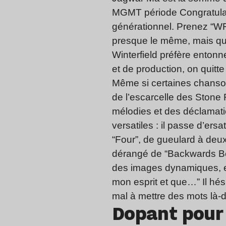
MGMT période Congratulati
générationnel. Prenez “WF
presque le même, mais q
Winterfield préfère entonne
et de production, on quitt
Même si certaines chansons
de l’escarcelle des Stone 
mélodies et des déclamati
versatiles : il passe d’e
“Four”, de gueulard à deux 
dérangé de “Backwards Ber
des images dynamiques, ex
mon esprit et que…” Il hés
mal à mettre des mots là-
Dopant pour 