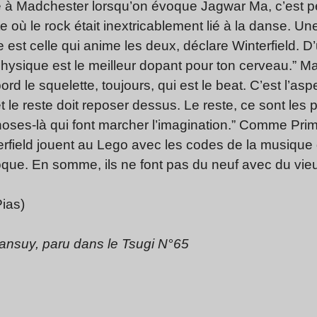
ce à Madchester lorsqu’on évoque Jagwar Ma, c’est peu
où le rock était inextricablement lié à la danse. Un
e est celle qui anime les deux, déclare Winterfield. D
physique est le meilleur dopant pour ton cerveau.” M
ord le squelette, toujours, qui est le beat. C’est l’asp
le reste doit reposer dessus. Le reste, ce sont les p
hoses-là qui font marcher l’imagination.” Comme Prim
terfield jouent au Lego avec les codes de la musiqu
que. En somme, ils ne font pas du neuf avec du vieu
Pias)
Mansuy, paru dans le Tsugi N°65