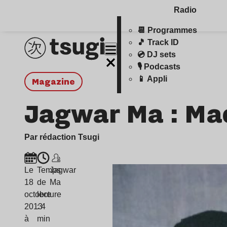
Radio
📆 Programmes
🎵 Track ID
💿 DJ sets
🎙️ Podcasts
📱 Appli
magazine
Jagwar Ma : Mad
Par rédaction Tsugi
Le
Temps
Jagwar
18
de
Ma
octobre
lecture
2013
: 4
à
min