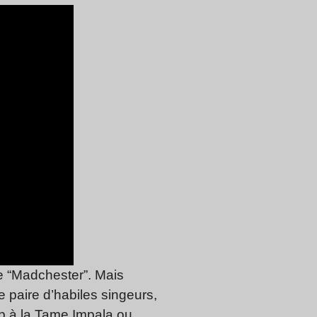
de “Madchester”. Mais
 paire d’habiles singeurs,
p à la Tame Impala ou