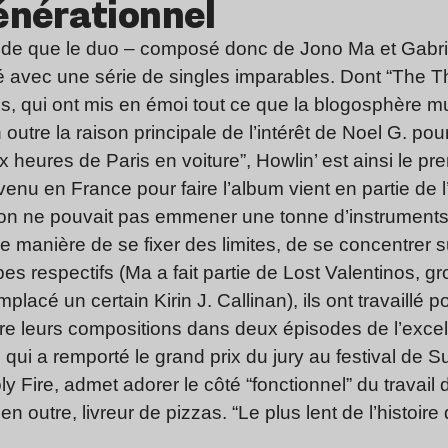
énérationnel
roide que le duo – composé donc de Jono Ma et Gabrie
avec une série de singles imparables. Dont “The Th
, qui ont mis en émoi tout ce que la blogosphère 
 outre la ­raison principale de l’intérêt de Noel G. po
heures de Paris en voiture”, Howlin’ est ainsi le p
 venu en France pour faire l’album vient en partie de l’
qu’on ne pouvait pas emmener une tonne d’instrument
 manière de se fixer des limites, de se concentrer sur
pes respectifs (Ma a fait partie de Lost Valentinos, 
mplacé un certain Kirin J. Callinan), ils ont travaillé p
re leurs compositions dans deux épisodes de ­l’excel
qui a remporté le grand prix du jury au festival de 
ly Fire, admet adorer le côté “fonctionnel” du travai
en outre, livreur de pizzas. “Le plus lent de l’histoire 