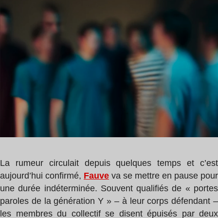
de
lecture
:
3
min
La rumeur circulait depuis quelques temps et c’est
aujourd’hui confirmé,
Fauve
va se mettre en pause pour
une durée indéterminée. Souvent qualifiés de « portes
paroles de la génération Y » – à leur corps défendant –
les membres du collectif se disent épuisés par deux