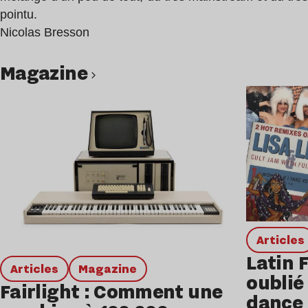
pointu.
Nicolas Bresson
magazine
Lire l’article
Articles
Latin 
Articles
magazine
oublié 
Fairlight : Comment une
dance