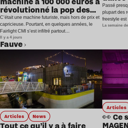
machine à 100 000 euros a
Passé presq
révolutionné la pop des
plupart des r
années 1980 ?
C’était une machine futuriste, mais hors de prix et
freestyle es
capricieuse. Pourtant, en quelques années, le
La semaine de
Fairlight CMI s’est infiltré partout…
Il y a 4 jours
Fauve
Lire l’article
Articles
👀 Ce 
Articles
news
MAGENT
Tout ce qu’il y a à faire