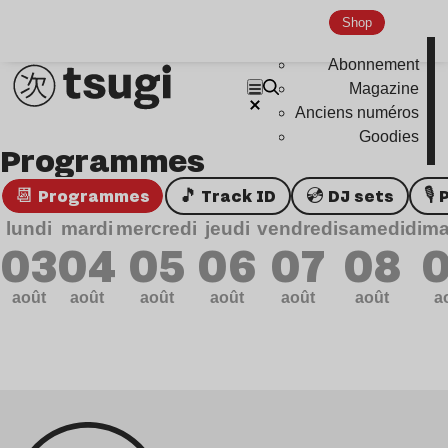
Genre musicaux
Shop
Abonnement
House
Magazine
Techno
Anciens numéros
Bass Music
Goodies
Programmes
Pop
📆 Programmes
🎵 Track ID
💿 DJ sets

Ambient
lundi
mardi
mercredi
jeudi
vendredi
samedi
dim
Disco
03
04
05
06
07
08
Hardcore
août
août
août
août
août
août
a
Global Club
Nu Jazz
Indie