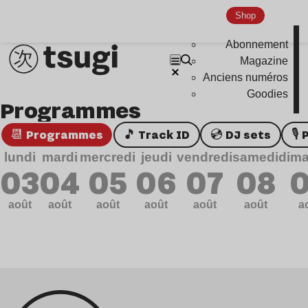
Genre musicaux
Shop
Abonnement
House
Magazine
Techno
Anciens numéros
Bass Music
Goodies
Programmes
Pop
📆 Programmes
🎵 Track ID
💿 DJ sets

Ambient
lundi
mardi
mercredi
jeudi
vendredi
samedi
dim
Disco
03
04
05
06
07
08
Hardcore
août
août
août
août
août
août
a
Global Club
Nu Jazz
Indie