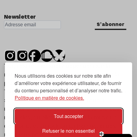
Newsletter
S'abonner
Tsugi est un mensuel indépendant sur la
musique et les nouvelles tendances, dont la
Nous utilisons des cookies sur notre site afin
d’améliorer votre expérience utilisateur, de fournir
première parution date de 2007.
du contenu personnalisé et d’analyser notre trafic.
Tsugi en japonais signifie « prochain », « suivant
Politique en matière de cookies.
», ce qui correspond à la thématique du
magazine, à l’affût des nouvelles tendances
Tout accepter
musicales, qu’elles viennent de la musique
électronique, du rock ou du hip hop, et des
Refuser le non essentiel
nouveaux phénomènes de société liés à la