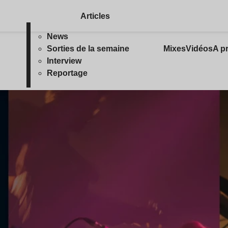
Articles
News
Sorties de la semaine
Mixes
Vidéos
A p
Interview
Reportage