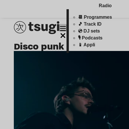
Radio
📆 Programmes
🎵 Track ID
💿 DJ sets
🎙️ Podcasts
disco punk
📱 Appli