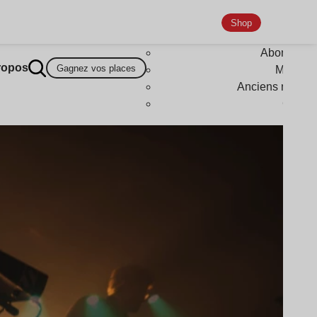
Shop
Abonneme
ropos
Gagnez vos places
Magazi
Anciens numér
Goodi