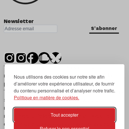
Newsletter
S'abonner
Tsugi est un mensuel indépendant sur la
musique et les nouvelles tendances, dont la
Nous utilisons des cookies sur notre site afin
d’améliorer votre expérience utilisateur, de fournir
première parution date de 2007.
du contenu personnalisé et d’analyser notre trafic.
Tsugi en japonais signifie « prochain », « suivant
Politique en matière de cookies.
», ce qui correspond à la thématique du
magazine, à l’affût des nouvelles tendances
Tout accepter
musicales, qu’elles viennent de la musique
électronique, du rock ou du hip hop, et des
Refuser le non essentiel