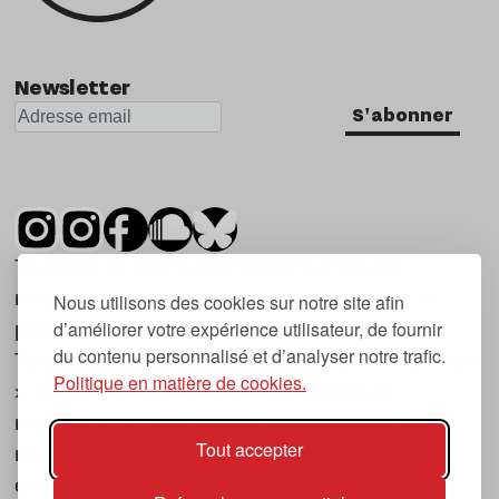
Newsletter
S'abonner
Tsugi est un mensuel indépendant sur la
musique et les nouvelles tendances, dont la
Nous utilisons des cookies sur notre site afin
d’améliorer votre expérience utilisateur, de fournir
première parution date de 2007.
du contenu personnalisé et d’analyser notre trafic.
Tsugi en japonais signifie « prochain », « suivant
Politique en matière de cookies.
», ce qui correspond à la thématique du
magazine, à l’affût des nouvelles tendances
Tout accepter
musicales, qu’elles viennent de la musique
électronique, du rock ou du hip hop, et des