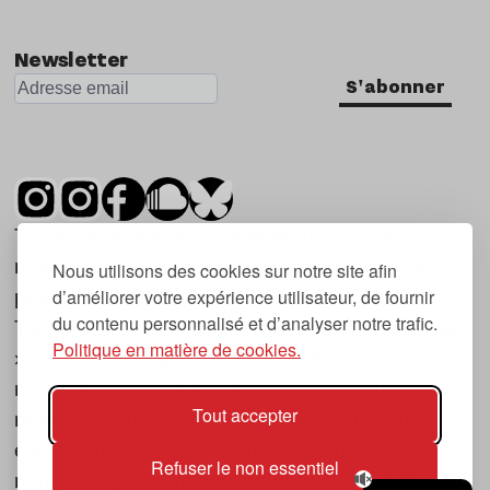
Newsletter
S'abonner
Tsugi est un mensuel indépendant sur la
musique et les nouvelles tendances, dont la
Nous utilisons des cookies sur notre site afin
d’améliorer votre expérience utilisateur, de fournir
première parution date de 2007.
du contenu personnalisé et d’analyser notre trafic.
Tsugi en japonais signifie « prochain », « suivant
Politique en matière de cookies.
», ce qui correspond à la thématique du
magazine, à l’affût des nouvelles tendances
Tout accepter
musicales, qu’elles viennent de la musique
électronique, du rock ou du hip hop, et des
Refuser le non essentiel
nouveaux phénomènes de société liés à la