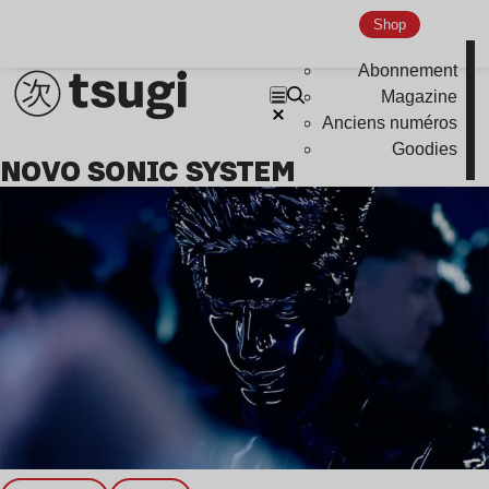
Nu Jazz
Shop
Indie
Abonnement
Magazine
Anciens numéros
Goodies
NOVO SONIC SYSTEM