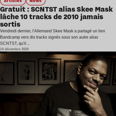
Articles
news
Gratuit : SCNTST alias Skee Mask
lâche 10 tracks de 2010 jamais
sortis
Vendredi dernier, l'Allemand Skee Mask a partagé un lien
Bandcamp vers dix tracks signés sous son autre alias
SCNTST, qu'il…
14 décembre 2020