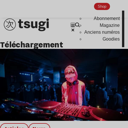
Shop
Abonnement
Magazine
Anciens numéros
Goodies
téléchargement