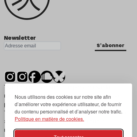
Newsletter
S'abonner
Tsugi est un mensuel indépendant sur la
musique et les nouvelles tendances, dont la
Nous utilisons des cookies sur notre site afin
d’améliorer votre expérience utilisateur, de fournir
première parution date de 2007.
du contenu personnalisé et d’analyser notre trafic.
Tsugi en japonais signifie « prochain », « suivant
Politique en matière de cookies.
», ce qui correspond à la thématique du
magazine, à l’affût des nouvelles tendances