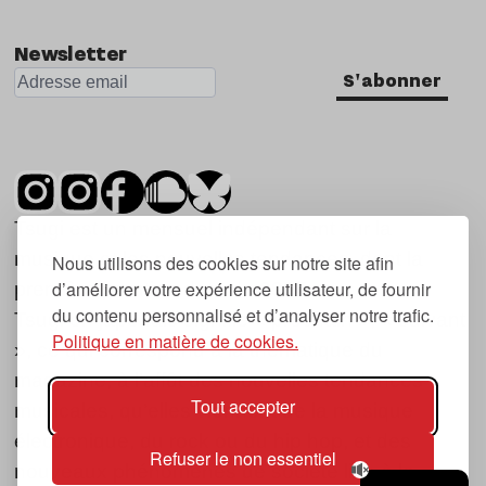
Newsletter
S'abonner
Tsugi est un mensuel indépendant sur la
musique et les nouvelles tendances, dont la
Nous utilisons des cookies sur notre site afin
d’améliorer votre expérience utilisateur, de fournir
première parution date de 2007.
du contenu personnalisé et d’analyser notre trafic.
Tsugi en japonais signifie « prochain », « suivant
Politique en matière de cookies.
», ce qui correspond à la thématique du
magazine, à l’affût des nouvelles tendances
Tout accepter
musicales, qu’elles viennent de la musique
électronique, du rock ou du hip hop, et des
Refuser le non essentiel
nouveaux phénomènes de société liés à la