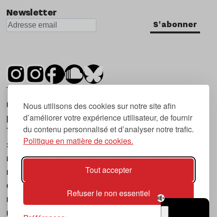
Newsletter
S'abonner
Tsugi est un mensuel indépendant sur la
musique et les nouvelles tendances, dont la
Nous utilisons des cookies sur notre site afin
d’améliorer votre expérience utilisateur, de fournir
première parution date de 2007.
du contenu personnalisé et d’analyser notre trafic.
Tsugi en japonais signifie « prochain », « suivant
Politique en matière de cookies.
», ce qui correspond à la thématique du
magazine, à l’affût des nouvelles tendances
Tout accepter
musicales, qu’elles viennent de la musique
électronique, du rock ou du hip hop, et des
Refuser le non essentiel
nouveaux phénomènes de société liés à la
musique.