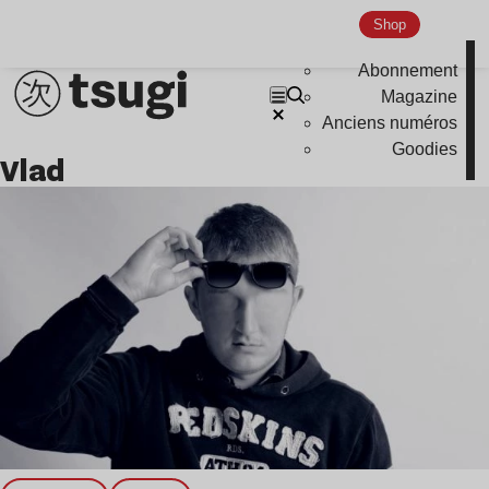
Global Club
Shop
Nu Jazz
Abonnement
Indie
Magazine
Anciens numéros
Goodies
vlad