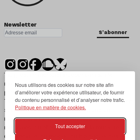
Newsletter
S'abonner
Tsugi est un mensuel indépendant sur la
musique et les nouvelles tendances, dont la
Nous utilisons des cookies sur notre site afin
d’améliorer votre expérience utilisateur, de fournir
première parution date de 2007.
du contenu personnalisé et d’analyser notre trafic.
Tsugi en japonais signifie « prochain », « suivant
Politique en matière de cookies.
», ce qui correspond à la thématique du
magazine, à l’affût des nouvelles tendances
Tout accepter
musicales, qu’elles viennent de la musique
électronique, du rock ou du hip hop, et des