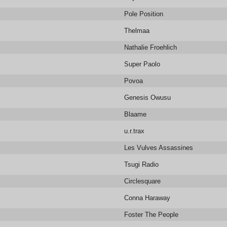
Pole Position
Thelmaa
Nathalie Froehlich
Super Paolo
Povoa
Genesis Owusu
Blaame
u.r.trax
Les Vulves Assassines
Tsugi Radio
Circlesquare
Conna Haraway
Foster The People