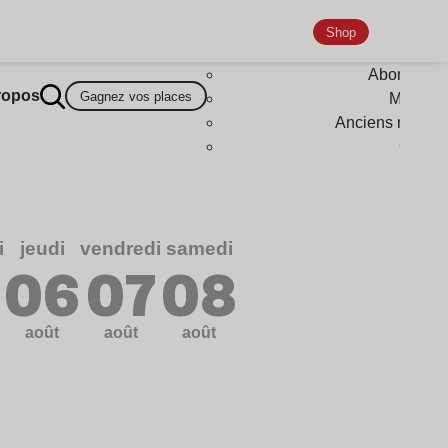
Shop
Abonneme
ropos
Gagnez vos places
Magazi
Anciens numér
Goodi
i
jeudi
vendredi
samedi
5
06
07
08
août
août
août