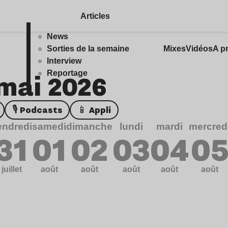
Articles
News
Sorties de la semaine
Mixes
Vidéos
A p
Interview
 mai 2026
Reportage
🎙️ Podcasts
📱 Appli
endredi
samedi
dimanche
lundi
mardi
mercred
31
01
02
03
04
0
juillet
août
août
août
août
août