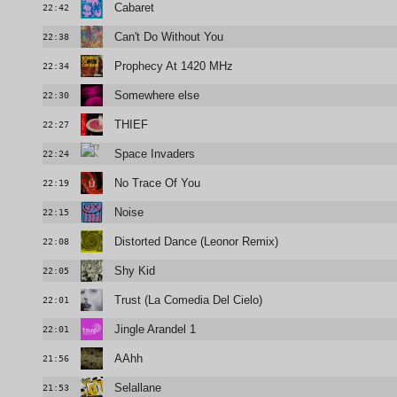
Cabaret
22:42
Can't Do Without You
22:38
Prophecy At 1420 MHz
22:34
Somewhere else
22:30
THIEF
22:27
Space Invaders
22:24
No Trace Of You
22:19
Noise
22:15
Distorted Dance (Leonor Remix)
22:08
Shy Kid
22:05
Trust (La Comedia Del Cielo)
22:01
Jingle Arandel 1
22:01
AAhh
21:56
Selallane
21:53