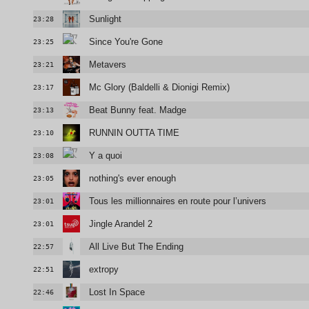
Sunlight
23:28
Since You're Gone
23:25
Metavers
23:21
Mc Glory (Baldelli & Dionigi Remix)
23:17
Beat Bunny feat. Madge
23:13
RUNNIN OUTTA TIME
23:10
Y a quoi
23:08
nothing's ever enough
23:05
Tous les millionnaires en route pour l’univers
23:01
Jingle Arandel 2
23:01
All Live But The Ending
22:57
extropy
22:51
Lost In Space
22:46