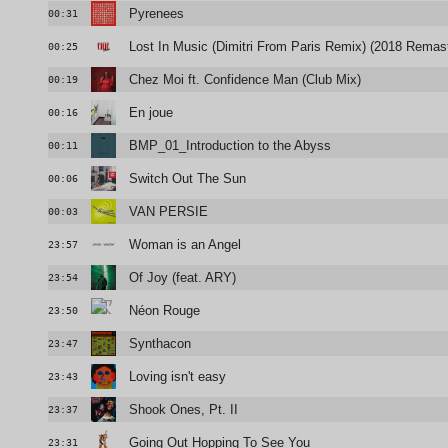
Pyrenees
00:31
Lost In Music (Dimitri From Paris Remix) (2018 Remast
00:25
Chez Moi ft. Confidence Man (Club Mix)
00:19
En joue
00:16
BMP_01_Introduction to the Abyss
00:11
Switch Out The Sun
00:06
VAN PERSIE
00:03
Woman is an Angel
23:57
Of Joy (feat. ARY)
23:54
Néon Rouge
23:50
Synthacon
23:47
Loving isn't easy
23:43
Shook Ones, Pt. II
23:37
Going Out Hopping To See You
23:31