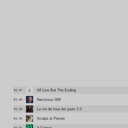
All Live But The Ending
01:47
Narcissus 909
01:43
La vie de tous les jours 2.0
01:39
Scraps & Pieces
01:34
It Comes
01:31