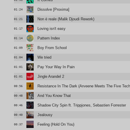
Dissolve [Proxima]
01:24
Non è reale (Malik Djoudi Rework)
01:21
Loving isn't easy
01:17
Pattern Index
01:14
Boy From School
01:09
We tried
01:04
Pay Your Way In Pain
01:01
Jingle Arandel 2
01:01
Resistance In The Dark (Arveene Meets The Five Tech
00:56
And You Know That
00:48
Shadow City Spin ft. Trippjones, Sebastien Forrester
00:46
Jealousy
00:40
Feeling (Hold On You)
00:37