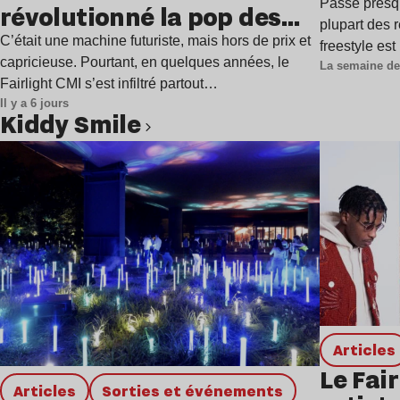
Passé presq
révolutionné la pop des
plupart des r
années 1980 ?
C’était une machine futuriste, mais hors de prix et
freestyle es
capricieuse. Pourtant, en quelques années, le
La semaine de
Fairlight CMI s’est infiltré partout…
Il y a 6 jours
Kiddy Smile
Lire l’article
Articles
Le Fair
Articles
Sorties et événements