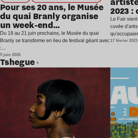
artist
Pour ses 20 ans, le Musée
2023 : 
du quai Branly organise
présen
Le Fair vien
un week-end
cuvée d'artis
d’anniversaire inédit
Du 19 au 21 juin prochains, le Musée du quai
qu'occupai
Branly se transforme en lieu de festival géant avec
17 février 2023
:…
5 juin 2026
Tshegue
Lire l’article