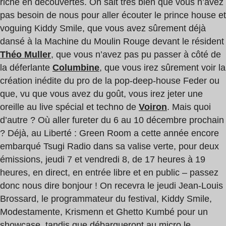
riche en découvertes. On sait très bien que vous n’avez
pas besoin de nous pour aller écouter le prince house et
voguing Kiddy Smile, que vous avez sûrement déjà
dansé à la Machine du Moulin Rouge devant le résident
Théo Muller
, que vous n’avez pas pu passer à côté de
la déferlante
Columbine
, que vous irez sûrement voir la
création inédite du pro de la pop-deep-house Feder ou
que, vu que vous avez du goût, vous irez jeter une
oreille au live spécial et techno de
Voiron
. Mais quoi
d’autre ? Où aller fureter du 6 au 10 décembre prochain
? Déjà, au Liberté : Green Room a cette année encore
embarqué Tsugi Radio dans sa valise verte, pour deux
émissions, jeudi 7 et vendredi 8, de 17 heures à 19
heures, en direct, en entrée libre et en public – passez
donc nous dire bonjour ! On recevra le jeudi Jean-Louis
Brossard, le programmateur du festival, Kiddy Smile,
Modestamente, Krismenn et Ghetto Kumbé pour un
showcase, tandis que débarqueront au micro le