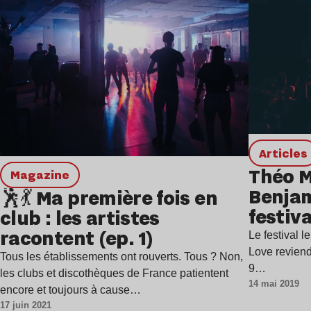
Articles
Théo M
magazine
Benjam
🕺💃 Ma première fois en
festiv
club : les artistes
dévoil
racontent (ep. 1)
Le festival 
pour 2
Love reviend
Tous les établissements ont rouverts. Tous ? Non,
9…
les clubs et discothèques de France patientent
14 mai 2019
encore et toujours à cause…
17 juin 2021