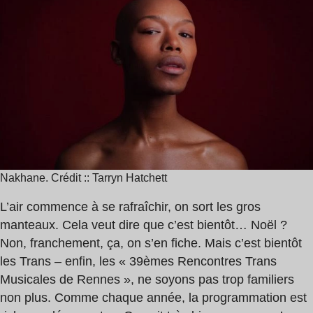
de
Smile
lecture
,
:
Feder
6
,
min
Jean-
Louis
Brossard
Nakhane. Crédit :: Tarryn Hatchett
L’air commence à se rafraîchir, on sort les gros
manteaux. Cela veut dire que c’est bientôt… Noël ?
Non, franchement, ça, on s’en fiche. Mais c’est bientôt
les Trans – enfin, les « 39èmes Rencontres Trans
Musicales de Rennes », ne soyons pas trop familiers
non plus. Comme chaque année, la programmation est