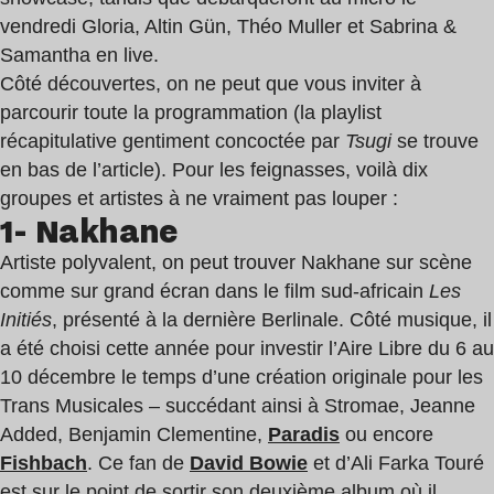
vendredi Gloria, Altin Gün, Théo Muller et Sabrina &
Samantha en live.
Côté découvertes, on ne peut que vous inviter à
parcourir toute la programmation (la playlist
récapitulative gentiment concoctée par
Tsugi
se trouve
en bas de l’article). Pour les feignasses, voilà dix
groupes et artistes à ne vraiment pas louper :
1- Nakhane
Artiste polyvalent, on peut trouver Nakhane sur scène
comme sur grand écran dans le film sud-africain
Les
Initiés
, présenté à la dernière Berlinale. Côté musique, il
a été choisi cette année pour investir l’Aire Libre du 6 au
10 décembre le temps d’une création originale pour les
Trans Musicales – succédant ainsi à Stromae, Jeanne
Added, Benjamin Clementine,
Paradis
ou encore
Fishbach
. Ce fan de
David Bowie
et d’Ali Farka Touré
est sur le point de sortir son deuxième album où il