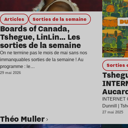
Articles
Sorties de la semaine
Boards of Canada,
Tshegue, LinLin… Les
sorties de la semaine
On ne termine pas le mois de mai sans nos
immanquables sorties de la semaine ! Au
Sortie
programme : le…
Tshegu
29 mai 2026
INTER
Aucard
INTERNET GI
Dunnill | T
27 mai 2025
Théo Muller
Lire l’article