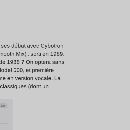
 ses début avec Cybotron
mooth Mix)’
, sorti en 1989,
de 1988 ? On optera sans
Model 500, et première
e en version vocale. La
classiques (dont un