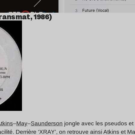
Transmat, 1986)
tkins
–
May
–
Saunderson
jongle avec les pseudos et p
lité. Derrière ‘XRAY’, on retrouve ainsi Atkins et May