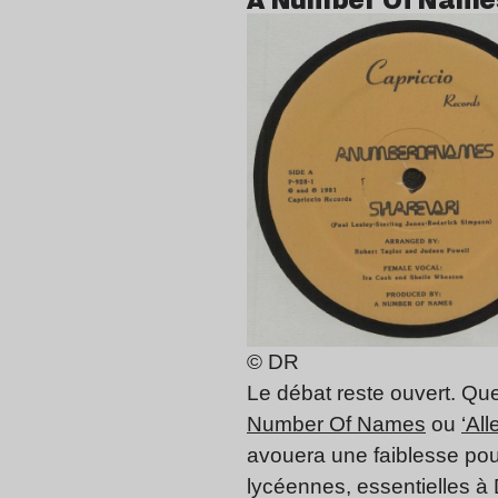
© DR
Le débat reste ouvert. Qu
Number Of Names
ou
‘Al
avouera une faiblesse pour 
lycéennes, essentielles à D