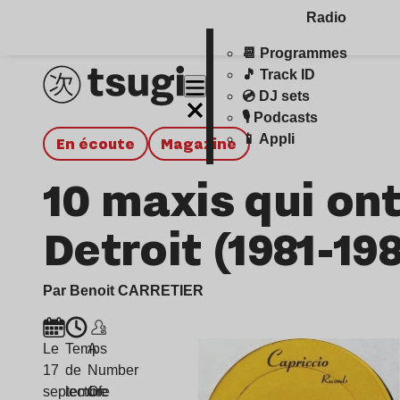
Radio
📆 Programmes
🎵 Track ID
💿 DJ sets
🎙️ Podcasts
📱 Appli
en écoute
magazine
10 maxis qui ont
Detroit (1981-19
Par Benoit CARRETIER
Le
Temps
A
17
de
Number
septembre
lecture
Of