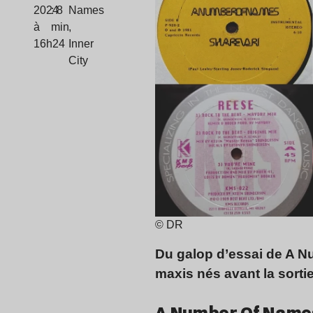
2024
: 8
Names
à
min
,
16h24
Inner
City
© DR
Du galop d’essai de A Nu
maxis nés avant la sorti
A Number Of Names 