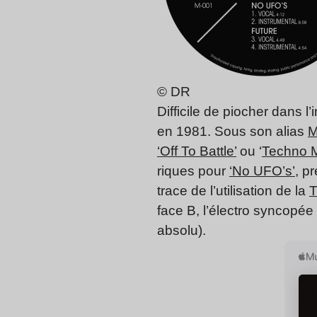
© DR
Difficile de piocher dans 
en 1981. Sous son alias
M
‘Off To Battle’
ou ‘
Techno M
riques pour
‘No UFO’s’
, p
trace de l’utilisation de la
T
face B, l’électro syncopé
absolu).