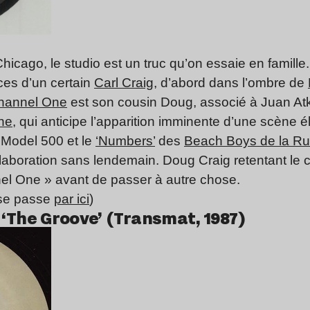
icago, le studio est un truc qu’on essaie en famille
ces d’un certain
Carl Craig
, d’abord dans l’ombre de
hannel One
est son cousin Doug, associé à Juan Atk
ne
, qui anticipe l’apparition imminente d’une scène él
 Model 500 et le
‘Numbers’
des
Beach Boys de la Ru
boration sans lendemain. Doug Craig retentant le c
nel One » avant de passer à autre chose.
 se passe
par ici
)
‘The Groove’ (Transmat, 1987)