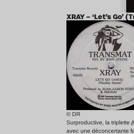
XRAY – ‘Let’s Go’ (
© DR
Surproductive, la triplette
A
avec une déconcertante faci