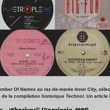
mber Of Names au raz-de-marée Inner City, sélect
e de la compilation historique
Techno!.
Un article
– ‘Sharivari’ (Capriccio, 1981)