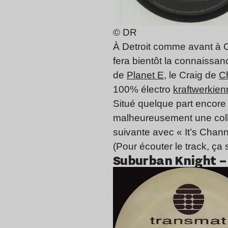
© DR
À Detroit comme avant à Ch
fera bientôt la connaissan
de
Planet E
, le Craig de
C
100% électro
kraftwerkien
Situé quelque part encore
malheureusement une colla
suivante avec « It’s Chan
(Pour écouter le track, ça
Suburban Knight – 