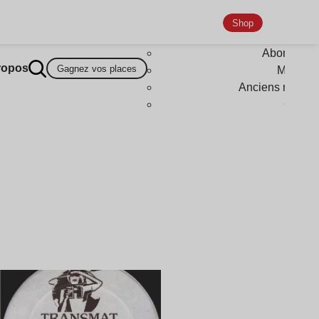
Shop
Abonneme
ropos
Gagnez vos places
Magazi
Anciens numér
Goodi