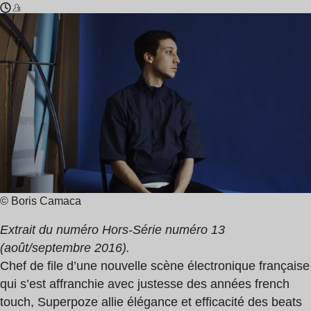
Temps
Superpoze
de
lecture
:
3
min
© Boris Camaca
Extrait du numéro Hors-Série numéro 13
(août/septembre 2016).
Chef de file d’une nouvelle scène électronique française
qui s’est affranchie avec justesse des années french
touch, Superpoze allie élégance et efficacité des beats