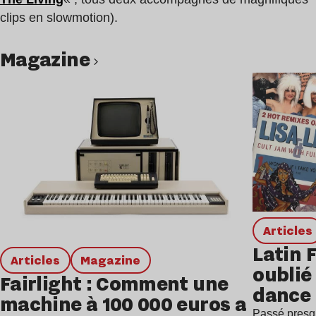
clips en slowmotion).
magazine
Lire l’article
Articles
Latin 
Articles
magazine
oublié 
Fairlight : Comment une
dance
machine à 100 000 euros a
Passé presq