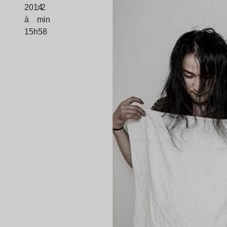
2014
: 2
à
min
15h58