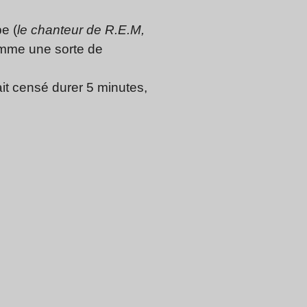
pe (
le chanteur de R.E.M,
 comme une sorte de
tait censé durer 5 minutes,
.