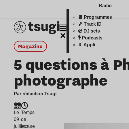
Radio
📆 Programmes
🎵 Track ID
💿 DJ sets
🎙️ Podcasts
📱 Appli
magazine
5 questions à Ph
photographe
Par rédaction Tsugi
Le
Temps
09
de
juillet
lecture