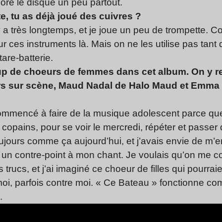
lore le disque un peu partout.
e, tu as déjà joué des cuivres ?
y a très longtemps, et je joue un peu de trompette. C
pour ces instruments là. Mais on ne les utilise pas tan
are-batterie.
up de choeurs de femmes dans cet album. On y re
rs sur scène, Maud Nadal de Halo Maud et Emma 
ommencé à faire de la musique adolescent parce que 
 copains, pour se voir le mercredi, répéter et passe
 toujours comme ça aujourd’hui, et j’avais envie de m
 un contre-point à mon chant. Je voulais qu’on me c
 trucs, et j’ai imaginé ce choeur de filles qui pourr
 moi, parfois contre moi. « Ce Bateau » fonctionne c
.