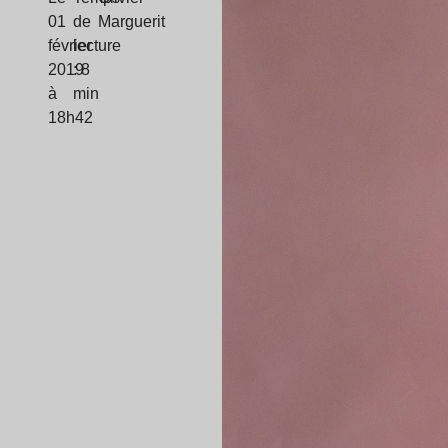
01
de
Marguerit
février
lecture
2019
: 8
à
min
18h42