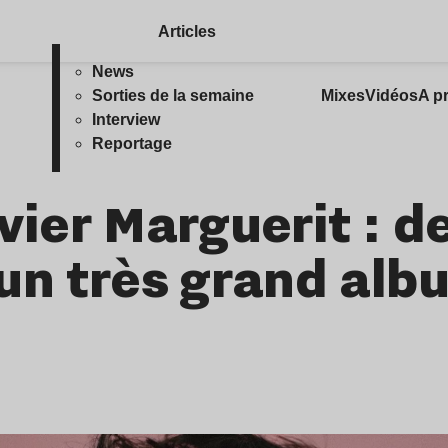
Articles
News
Sorties de la semaine
Mixes
Vidéos
A p
Interview
Reportage
ivier Marguerit : de
un très grand alb