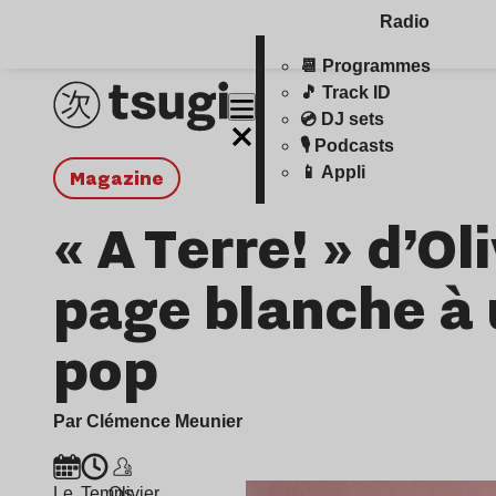
Radio
📆 Programmes
🎵 Track ID
💿 DJ sets
🎙️ Podcasts
📱 Appli
magazine
« A Terre! » d’Ol
page blanche à 
pop
Par Clémence Meunier
Le
Temps
Olivier