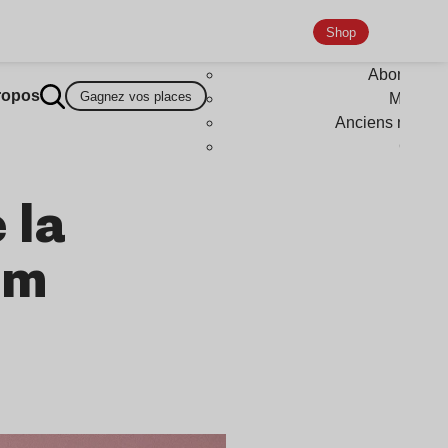
Shop
Abonneme
ropos
Gagnez vos places
Magazi
Anciens numér
Goodi
 la
um