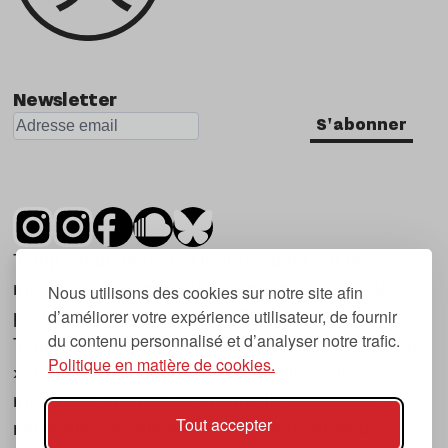
Newsletter
S'abonner
Tsugi est un mensuel indépendant sur la
musique et les nouvelles tendances, dont la
Nous utilisons des cookies sur notre site afin
d’améliorer votre expérience utilisateur, de fournir
première parution date de 2007.
du contenu personnalisé et d’analyser notre trafic.
Tsugi en japonais signifie « prochain », « suivant
Politique en matière de cookies.
», ce qui correspond à la thématique du
magazine, à l’affût des nouvelles tendances
Tout accepter
musicales, qu’elles viennent de la musique