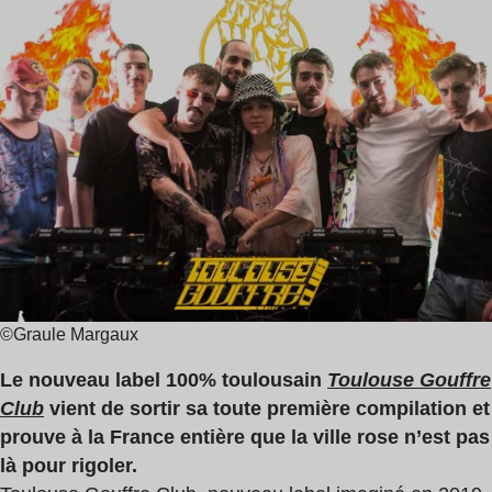
de
lecture
:
6
min
©Graule Margaux
Le nouveau label 100% toulousain
Toulouse Gouffre
Club
vient de sortir sa toute première compilation et
prouve à la France entière que la ville rose n’est pas
là pour rigoler.