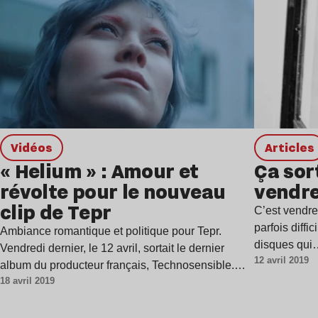
Vidéos
Articles
« Helium » : Amour et
Ça sor
révolte pour le nouveau
vendre
clip de Tepr
C’est vendred
parfois diffi
Ambiance romantique et politique pour Tepr.
disques qu
Vendredi dernier, le 12 avril, sortait le dernier
12 avril 2019
album du producteur français, Technosensible.
18 avril 2019
On…