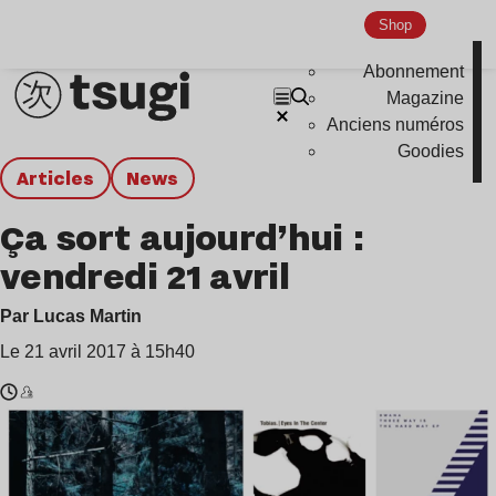
Shop
Abonnement
Magazine
Anciens numéros
Goodies
Articles
news
Ça sort aujourd’hui :
vendredi 21 avril
Par Lucas Martin
Le 21 avril 2017 à 15h40
Temps
Tobias.
de
,
lecture
Bwana
:
,