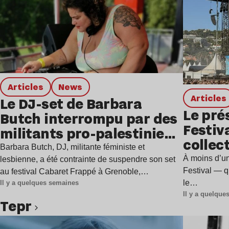
Articles
news
Articles
Le DJ-set de Barbara
Le pré
Butch interrompu par des
Festiv
militants pro-palestiniens
collect
à Grenoble
Barbara Butch, DJ, militante féministe et
l’évén
À moins d’u
lesbienne, a été contrainte de suspendre son set
Festival — qu
au festival Cabaret Frappé à Grenoble,…
le…
Il y a quelques semaines
Il y a quelqu
Tepr
Lire l’article