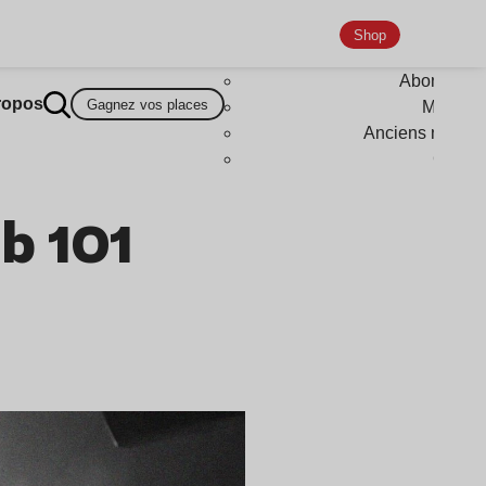
Shop
Abonneme
ropos
Gagnez vos places
Magazi
Anciens numér
Goodi
b 1O1