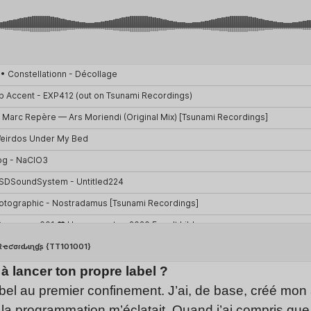
à lancer ton propre label ?
abel au premier confinement. J’ai, de base, créé mo
 la programmation m’éclatait. Quand j’ai compris que