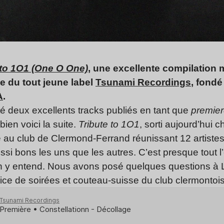
 to 1O1 (One O One)
, une excellente compilation 
ie du tout jeune label
Tsunami Recordings
, fondé
A
.
é deux excellents tracks publiés en tant que
premie
 bien voici la suite.
Tribute to 1O1
, sorti aujourd’hui 
u club de Clermond-Ferrand réunissant 12 artistes
ssi bons les uns que les autres. C’est presque tout l’
n y entend. Nous avons posé quelques questions à Lis
trice de soirées et couteau-suisse du club clermonto