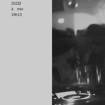
2021
: 3
à
min
19h13