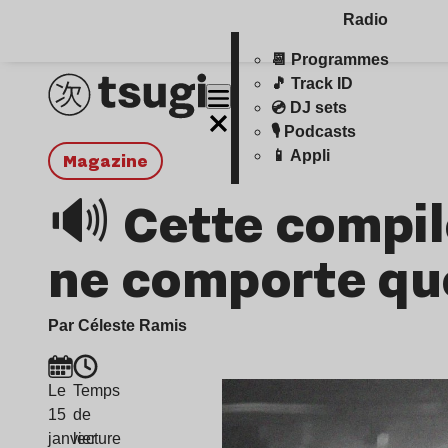
Radio
📆 Programmes
🎵 Track ID
💿 DJ sets
🎙️ Podcasts
📱 Appli
magazine
🔊 Cette compi
ne comporte que
Par Céleste Ramis
Le
Temps
15
de
janvier
lecture