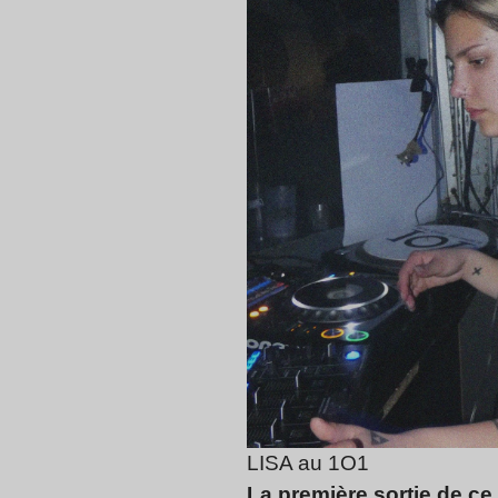
LISA au 1O1
La première sortie de c