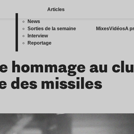
Articles
News
Sorties de la semaine
Mixes
Vidéos
A p
Interview
Reportage
le hommage au clu
 des missiles