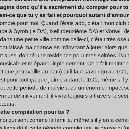
gine donc qu’il a sacrément du compter pour toi 
st-ce que tu y as fait et pourquoi autant d’amour
mpté pour moi. Quand j’étais ado, c’était mon club 
ce à Syrob (le DA), Ixell (deuxième DA) et Vonwill (le
dans une petite ville comme celle-ci, c’était très osé 
’ont laissé ma chance en m’invitant à jouer alors que 
ont aussi donné une résidence pour mes soirées Tsun
é musicale et m’épanouir pleinement. Cela fait mainte
t que je travaille au bar (car il faut savoir qu’au 1O
st pour tout ça que j’aime autant le 1O1, même s’il 
et cette période de ma vie a eu un énorme impact su
fermer définitivement, il vivra toujours à travers la sc
 cœurs.
cette compilation pour toi ?
moi qui sont comme la famille, même s’il y en a certa
ais liens dû à cette période compliquée, je pense qu