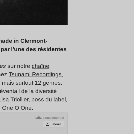
made in Clermont-
 par l’une des résidentes
res
sur notre
chaîne
chez
Tsunami Recordings,
 mais surtout 12 genres,
éventail de la diversité
a Triollier, boss du label,
is One O One.