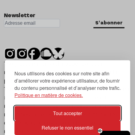
Newsletter
S'abonner
Tsugi est un mensuel indépendant sur la
musique et les nouvelles tendances, dont la
Nous utilisons des cookies sur notre site afin
d’améliorer votre expérience utilisateur, de fournir
première parution date de 2007.
du contenu personnalisé et d’analyser notre trafic.
Tsugi en japonais signifie « prochain », « suivant
Politique en matière de cookies.
», ce qui correspond à la thématique du
magazine, à l’affût des nouvelles tendances
Tout accepter
musicales, qu’elles viennent de la musique
électronique, du rock ou du hip hop, et des
Refuser le non essentiel
nouveaux phénomènes de société liés à la