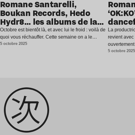
Romane Santarelli,
Romane
Boukan Records, Hedo
‘OK:KO
Hydr8… les albums de la
dancef
semaine
Octobre est bientôt là, et avec lui le froid : voilà de
La productri
quoi vous réchauffer. Cette semaine on a le…
revient ave
5 octobre 2025
ouvertement 
5 octobre 202
avec une ar