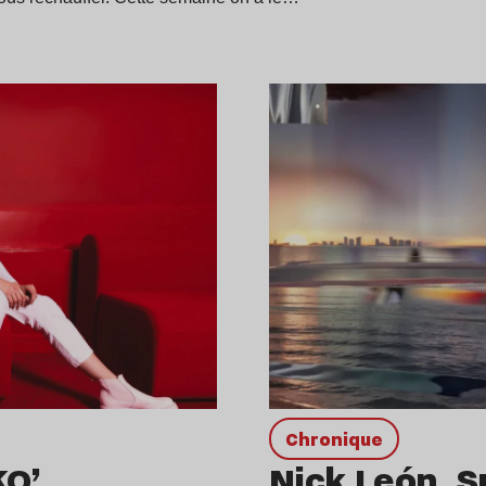
chronique
KO’
Nick León, 