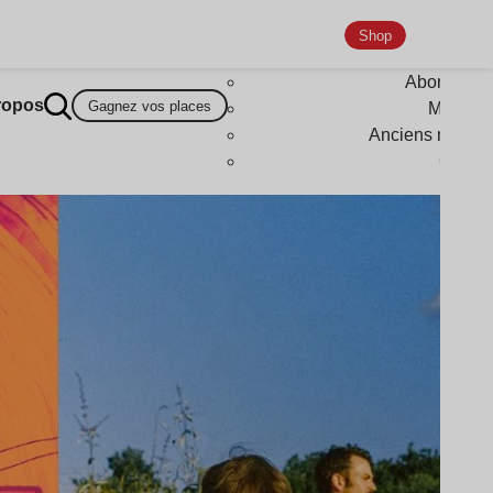
Shop
Abonneme
ropos
Gagnez vos places
Magazi
Anciens numér
Goodi