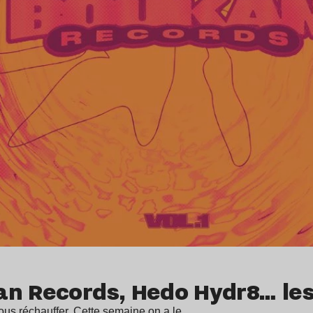
an Records, Hedo Hydr8… le
i vous réchauffer. Cette semaine on a le…