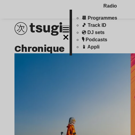
Radio
📆 Programmes
🎵 Track ID
💿 DJ sets
🎙️ Podcasts
chronique
📱 Appli