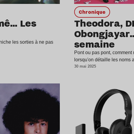
chronique
amê… Les
Theodora, D
Obongjayar… 
semaine
iche les sorties à ne pas
Pont ou pas pont, comment ra
lorsqu'on détaille les noms 
30 mai 2025