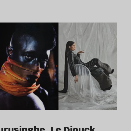
Surusinghe, Le Diouck…