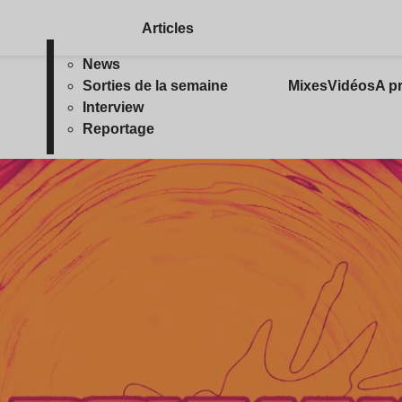
Articles
News
Sorties de la semaine
Mixes
Vidéos
A p
Interview
Reportage