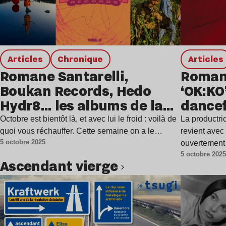
Articles
chronique
Articles
Romane Santarelli,
Romane
Boukan Records, Hedo
‘OK:KO
Hydr8… les albums de la
dancef
semaine
Octobre est bientôt là, et avec lui le froid : voilà de
La productri
quoi vous réchauffer. Cette semaine on a le…
revient ave
5 octobre 2025
ouvertement 
5 octobre 202
avec une ar
ascendant vierge
Lire l’article