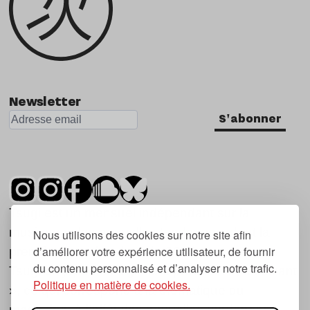
Newsletter
S'abonner
Tsugi est un mensuel indépendant sur la
musique et les nouvelles tendances, dont la
Nous utilisons des cookies sur notre site afin
d’améliorer votre expérience utilisateur, de fournir
première parution date de 2007.
du contenu personnalisé et d’analyser notre trafic.
Tsugi en japonais signifie « prochain », « suivant
Politique en matière de cookies.
», ce qui correspond à la thématique du
magazine, à l’affût des nouvelles tendances