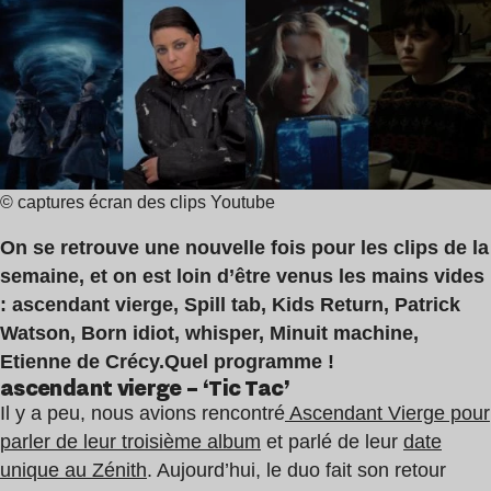
de
vierge
lecture
,
:
spill
5
tab
min
,
Kids
Return
© captures écran des clips Youtube
On se retrouve une nouvelle fois pour les clips de la
semaine, et on est loin d’être venus les mains vides
: ascendant vierge, Spill tab, Kids Return, Patrick
Watson, Born idiot, whisper, Minuit machine,
Etienne de Crécy.
Quel programme !
ascendant vierge – ‘Tic Tac’
Il y a peu, nous avions rencontré
Ascendant Vierge pour
parler de leur troisième album
et parlé de leur
date
unique au Zénith
. Aujourd’hui, le duo fait son retour