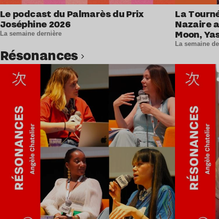
Le podcast du Palmarès du Prix
La Tourné
Joséphine 2026
Nazaire 
Moon, Ya
La semaine dernière
et La Lou
La semaine de
Résonances
Lire l’article