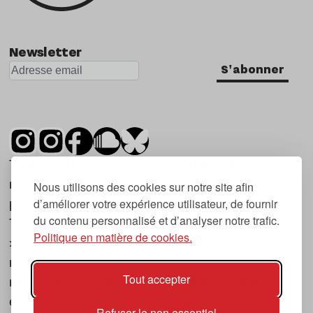
Newsletter
S'abonner
Tsugi est un mensuel indépendant sur la
musique et les nouvelles tendances, dont la
Nous utilisons des cookies sur notre site afin
d’améliorer votre expérience utilisateur, de fournir
première parution date de 2007.
du contenu personnalisé et d’analyser notre trafic.
Tsugi en japonais signifie « prochain », « suivant
Politique en matière de cookies.
», ce qui correspond à la thématique du
magazine, à l’affût des nouvelles tendances
Tout accepter
musicales, qu’elles viennent de la musique
électronique, du rock ou du hip hop, et des
Refuser le non essentiel