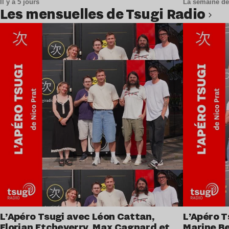
Il y a 5 jours
La semaine de
Les mensuelles de Tsugi Radio
Lire l’article
L’Apéro Tsugi avec Léon Cattan,
L’Apéro T
Florian Etcheverry, Max Cagnard et
Marine Be