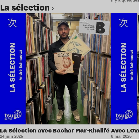
Il y a quelqu
La sélection
Lire l’article
La Sélection avec Bachar Mar-Khalifé
Avec LOV
24 juin 2026
8 mai 2026