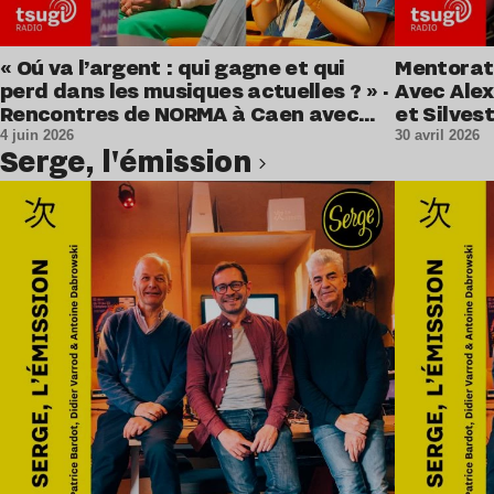
« Oú va l’argent : qui gagne et qui
Mentorat 
perd dans les musiques actuelles ? » ·
Avec Alex
Rencontres de NORMA à Caen avec
et Silvest
Thérèse Sayarath, Louise Folly et
4 juin 2026
30 avril 2026
Serge, l'émission
Gwenaëlle Kerboul
Lire l’article