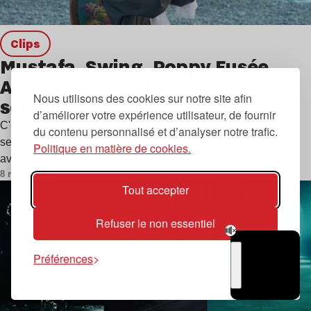
clips
Mustafa, Swing, Poppy Fusée,
Astral Bakers… Les clips de la
Nous utilisons des cookies sur notre site afin
semaine
d’améliorer votre expérience utilisateur, de fournir
C'est reparti pour une fournée hebdomadaire des clips de la
du contenu personnalisé et d’analyser notre trafic.
semaine! Au menu aujourd'hui : un film d'animation futuriste
Politique en matière de cookies.
avec…
8 mars 2024
Tout accepter
Refuser le non essentiel
Préférences
TSUGI
RADIO