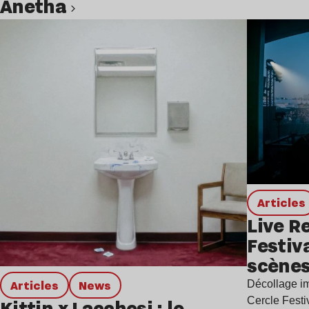
Anetha
Lire l’article
Articles
Live R
Festiv
scène
Articles
news
Décollage im
Cercle Festiv
Kittin x Lacchesi : le