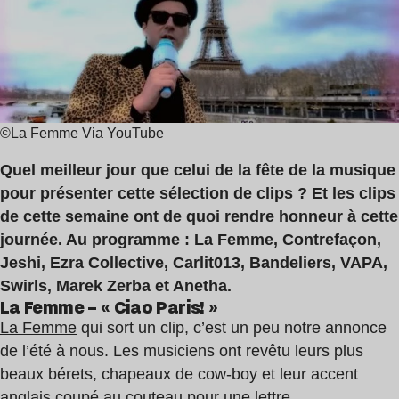
lecture
La
:
Femme
4
,
min
Anetha
©La Femme Via YouTube
Quel meilleur jour que celui de la fête de la musique
pour présenter cette sélection de clips ? Et les clips
de cette semaine ont de quoi rendre honneur à cette
journée. Au programme : La Femme, Contrefaçon,
Jeshi, Ezra Collective, Carlit013, Bandeliers, VAPA,
Swirls, Marek Zerba et Anetha.
La Femme – « Ciao Paris! »
La Femme
qui sort un clip, c’est un peu notre annonce
de l’été à nous. Les musiciens ont revêtu leurs plus
beaux bérets, chapeaux de cow-boy et leur accent
anglais coupé au couteau pour une lettre