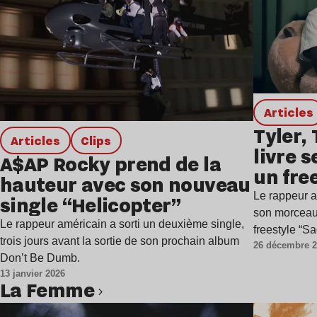
Articles
Tyler,
Articles
clips
livre 
A$AP Rocky prend de la
un fre
hauteur avec son nouveau
remix
Le rappeur am
single “Helicopter”
son morcea
Le rappeur américain a sorti un deuxième single,
freestyle “S
trois jours avant la sortie de son prochain album
26 décembre 
Don’t Be Dumb.
13 janvier 2026
La Femme
Lire l’article