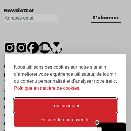
Newsletter
S'abonner
Tsugi est un mensuel indépendant sur la
musique et les nouvelles tendances, dont la
Nous utilisons des cookies sur notre site afin
d’améliorer votre expérience utilisateur, de fournir
première parution date de 2007.
du contenu personnalisé et d’analyser notre trafic.
Tsugi en japonais signifie « prochain », « suivant
Politique en matière de cookies.
», ce qui correspond à la thématique du
magazine, à l’affût des nouvelles tendances
Tout accepter
musicales, qu’elles viennent de la musique
électronique, du rock ou du hip hop, et des
Refuser le non essentiel
nouveaux phénomènes de société liés à la