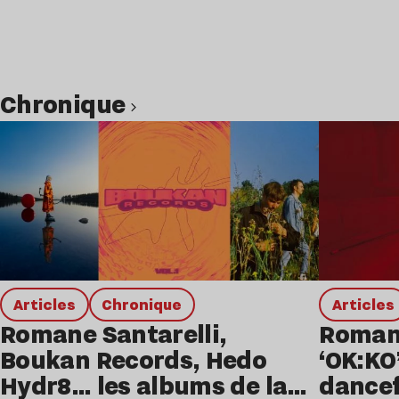
chronique
Lire l’article
Articles
chronique
Articles
Romane Santarelli,
Romane
Boukan Records, Hedo
‘OK:KO
Hydr8… les albums de la
dancef