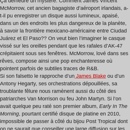
Ça demeure un mystère. Comment James Vincent
McMorrow, cet ancien bagagiste d’aéroport irlandais, a-
t-il pu enregistrer un disque aussi lumineux, apaisé,
dans un des endroits les plus ­dangereux de la planète,
à savoir la frontière mexicano-américaine entre Ciudad
Juárez et El Paso?? On veut bien l’imaginer le casque
vissé sur les oreilles pendant que les rafales d’AK-47
crépitaient sous ses fenêtres. McMorrow, lové dans ses
rêves, compose ainsi une pop enchanteresse où
pointent parfois de subtiles traces de R&B.
Si son falsetto le rapproche d’un
James Blake
ou d’un
Antony Hegarty, ses orchestrations dépouillées, sa
troublante fêlure nous ramènent aussi du côté des
patriarches Van Morrison ou feu John Martyn. Si l’on
avait quelque peu raté son premier album,
Early In The
Morning
, pourtant certifié disque de platine en 2010,
impossible de passer à côté du bijou Post Tropical dont
on ne saurait que conseiller une large diffusion sur les