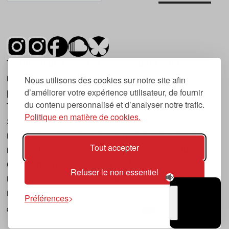
Tsugi est un mensuel indépendant sur la
musique et les nouvelles tendances, dont la
Nous utilisons des cookies sur notre site afin
d’améliorer votre expérience utilisateur, de fournir
première parution date de 2007.
du contenu personnalisé et d’analyser notre trafic.
Tsugi en japonais signifie « prochain », « suivant
Politique en matière de cookies.
», ce qui correspond à la thématique du
magazine, à l’affût des nouvelles tendances
Tout accepter
musicales, qu’elles viennent de la musique
électronique, du rock ou du hip hop, et des
Refuser le non essentiel
nouveaux phénomènes de société liés à la
musique.
Préférences
POLITIQUE DE COOKIES (UE)
CONTACT
CHOIX RGPD
TSUGI
RADIO