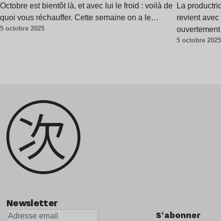
semaine
Octobre est bientôt là, et avec lui le froid : voilà de
La productri
quoi vous réchauffer. Cette semaine on a le…
revient ave
5 octobre 2025
ouvertement 
5 octobre 202
avec une ar
Newsletter
S'abonner