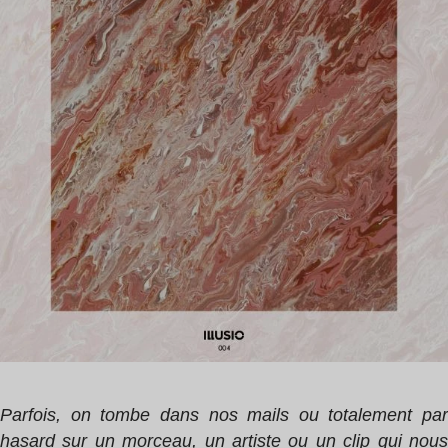
1
min
Parfois, on tombe dans nos mails ou totalement par
hasard sur un morceau, un artiste ou un clip qui nous