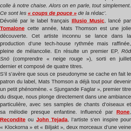
colle à notre chaise. Alors on en parle, tout simplement.
Ce sont les
« coups de pouce »
de la rédac’.
Dévoilé par le label français
Illusio Music
, lancé par
Tomalone
cette année, Mats Thomson est une jolie
découverte. Cet artiste inconnu se lance dans la
production d’une tech-house rythmée mais raffinée,
pleine de mélancolie. En résulte un premier EP,
Röd
Snö
(comprendre « neige rouge »), sorti en juillet
dernier et composé de quatre titres.
S’il s’avère que sous ce pseudonyme se cache en fait le
patron du label, Mats Thomson a déjà tout pour devenir
un petit phénomène. « Sjungande Faglar », premier titre
du disque, nous plonge directement dans une ambiance
particulière, avec ses samples de chants d’oiseaux et
sa mélodie presque enfantine. Influencé par
Rone
,
Recondite
ou
John Tejada
, l’artiste s’en inspire pou
« Klockorna » et « Biljakt », deux morceaux d’une veine