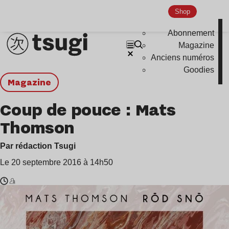
Shop
Abonnement
Magazine
Anciens numéros
Goodies
magazine
Coup de pouce : Mats
Thomson
Par rédaction Tsugi
Le 20 septembre 2016 à 14h50
Temps
Mats
de
Thomson
lecture
: