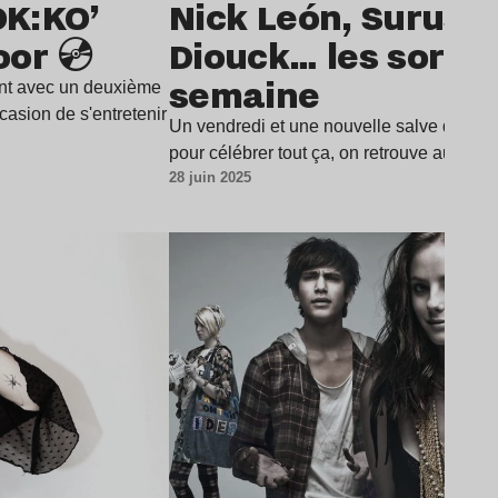
OK:KO’
Nick León, Surusin
or 💿
Diouck… les sortie
semaine
ent avec un deuxième
asion de s'entretenir
Un vendredi et une nouvelle salve de "sort
pour célébrer tout ça, on retrouve au p
28 juin 2025
Lire l’article