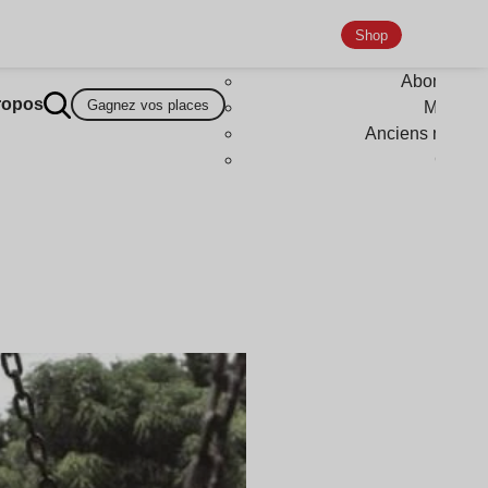
Shop
Abonneme
ropos
Gagnez vos places
Magazi
Anciens numér
Goodi