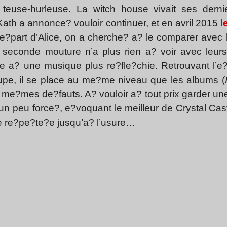
teuse-hurleuse. La witch house vivait ses derni
ath a annonce? vouloir continuer, et en avril 2015
l
e?part d’Alice, on a cherche? a? le comparer avec 
tte seconde mouture n’a plus rien a? voir avec leu
e a? une musique plus re?fle?chie. Retrouvant l’e
upe, il se place au me?me niveau que les albums (
s me?mes de?fauts. A? vouloir a? tout prix garder un
n peu force?, e?voquant le meilleur de Crystal Cast
 re?pe?te?e jusqu’a? l’usure…