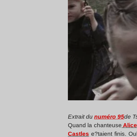
Extrait du
numéro 95
de T
Quand la chanteuse
Alice
Castles
e?taient finis. Ou