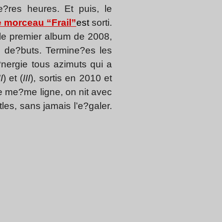
e?res heures. Et puis, le
e morceau “Frail”
est
sorti.
le premier album de 2008,
rs de?buts. Termine?es les
?nergie tous azimuts qui a
II
) et (
III
), sortis en 2010 et
e me?me ligne, on nit avec
les, sans jamais l’e?galer.