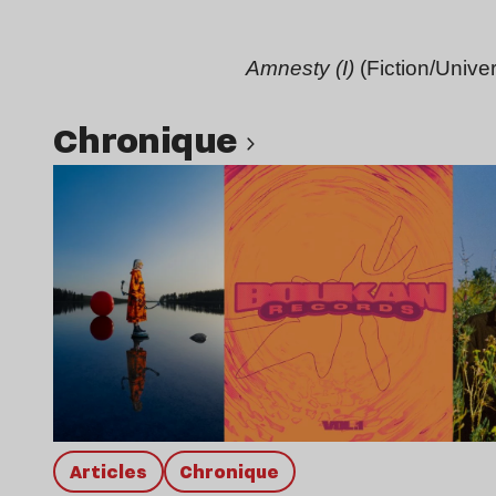
Amnesty (I)
(Fiction/Univer
chronique
Lire l’article
Articles
chronique