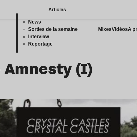
Articles
News
Sorties de la semaine
Mixes
Vidéos
A p
Interview
Reportage
- Amnesty (I)