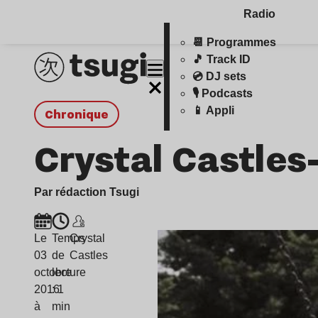
Radio
📆 Programmes
🎵 Track ID
💿 DJ sets
🎙️ Podcasts
📱 Appli
chronique
Crystal Castles
Par rédaction Tsugi
Le
Temps
Crystal
03
de
Castles
octobre
lecture
2016
: 1
à
min