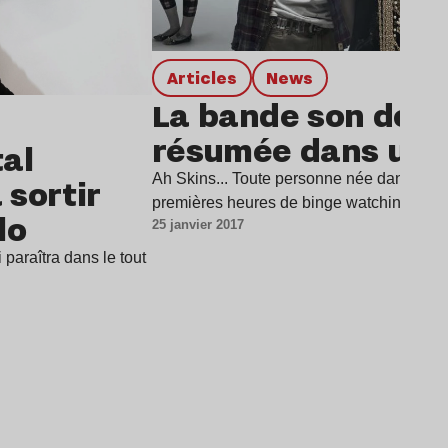
Articles
news
La bande son de S
résumée dans une 
al
Ah Skins... Toute personne née dans les 
 sortir
premières heures de binge watching - le
lo
25 janvier 2017
i paraîtra dans le tout