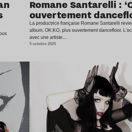
an
Romane Santarelli : ‘
s
ouvertement danceflo
La productrice française Romane Santarelli revi
album, OK:KO, plus ouvertement dancefloor. L'occ
vous
avec une artiste…
5 octobre 2025
Lire l’article