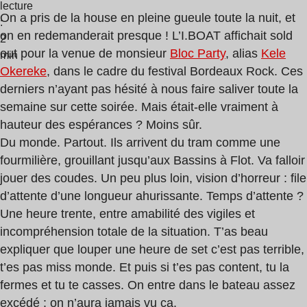
lecture
On a pris de la house en pleine gueule toute la nuit, et
:
on en redemanderait presque ! L’I.BOAT affichait sold
2
out pour la venue de monsieur
Bloc Party
, alias
Kele
min
Okereke
, dans le cadre du festival Bordeaux Rock. Ces
derniers n’ayant pas hésité à nous faire saliver toute la
semaine sur cette soirée. Mais était-elle vraiment à
hauteur des espérances ? Moins sûr.
Du monde. Partout. Ils arrivent du tram comme une
fourmilière, grouillant jusqu’aux Bassins à Flot. Va falloir
jouer des coudes. Un peu plus loin, vision d’horreur : file
d’attente d’une longueur ahurissante. Temps d’attente ?
Une heure trente, entre amabilité des vigiles et
incompréhension totale de la situation. T’as beau
expliquer que louper une heure de set c’est pas terrible,
t’es pas miss monde. Et puis si t’es pas content, tu la
fermes et tu te casses. On entre dans le bateau assez
excédé : on n’aura jamais vu ça.