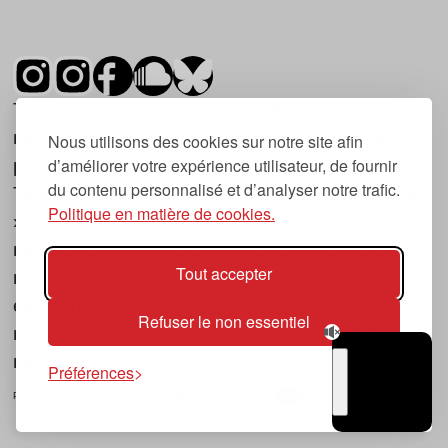
Tsugi est un mensuel indépendant sur la
musique et les nouvelles tendances, dont la
Nous utilisons des cookies sur notre site afin
d’améliorer votre expérience utilisateur, de fournir
première parution date de 2007.
du contenu personnalisé et d’analyser notre trafic.
Tsugi en japonais signifie « prochain », « suivant
Politique en matière de cookies.
», ce qui correspond à la thématique du
magazine, à l’affût des nouvelles tendances
Tout accepter
musicales, qu’elles viennent de la musique
électronique, du rock ou du hip hop, et des
Refuser le non essentiel
nouveaux phénomènes de société liés à la
musique.
Préférences
POLITIQUE DE COOKIES (UE)
CONTACT
CHOIX RGPD
TSUGI
RADIO