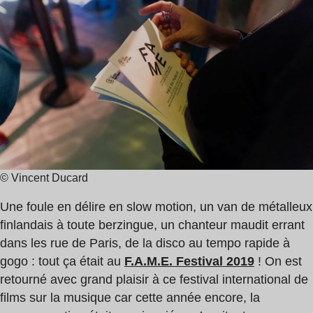
de
lecture
:
2
min
© Vincent Ducard
Une foule en délire en slow motion, un van de métalleux
finlandais à toute berzingue, un chanteur maudit errant
dans les rue de Paris, de la disco au tempo rapide à
gogo : tout ça était au
F.A.M.E. Festival 2019
! On est
retourné avec grand plaisir à ce festival international de
films sur la musique car cette année encore, la