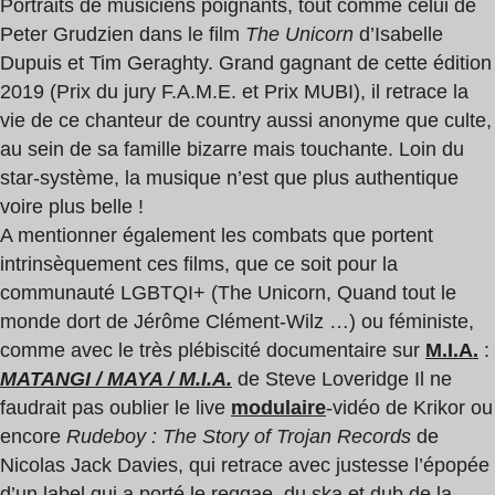
Portraits de musiciens poignants, tout comme celui de
Peter Grudzien dans le film
The Unicorn
d’Isabelle
Dupuis et Tim Geraghty. Grand gagnant de cette édition
2019 (Prix du jury F.A.M.E. et Prix MUBI), il retrace la
vie de ce chanteur de country aussi anonyme que culte,
au sein de sa famille bizarre mais touchante. Loin du
star-système, la musique n’est que plus authentique
voire plus belle !
A mentionner également les combats que portent
intrinsèquement ces films, que ce soit pour la
communauté LGBTQI+ (The Unicorn, Quand tout le
monde dort de Jérôme Clément-Wilz …) ou féministe,
comme avec le très plébiscité documentaire sur
M.I.A.
:
MATANGI / MAYA / M.I.A.
de Steve Loveridge Il ne
faudrait pas oublier le live
modulaire
-vidéo de Krikor ou
encore
Rudeboy : The Story of Trojan Records
de
Nicolas Jack Davies, qui retrace avec justesse l’épopée
d’un label qui a porté le reggae, du ska et dub de la