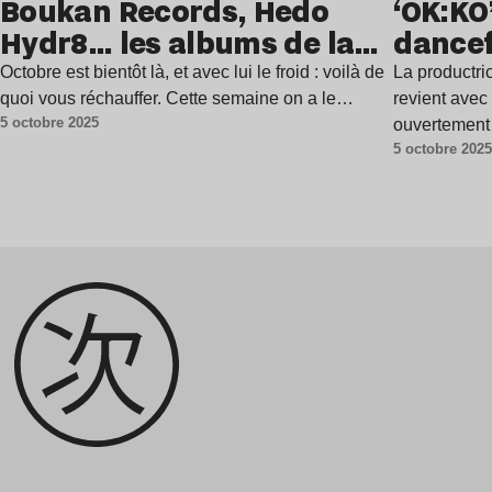
Boukan Records, Hedo
‘OK:KO
Hydr8… les albums de la
dancef
semaine
Octobre est bientôt là, et avec lui le froid : voilà de
La productri
quoi vous réchauffer. Cette semaine on a le…
revient ave
5 octobre 2025
ouvertement 
5 octobre 202
avec une ar