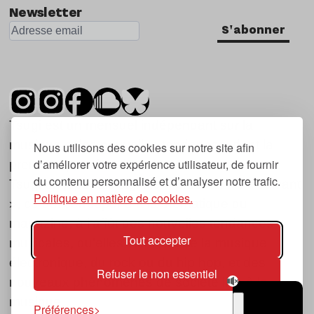
Newsletter
S'abonner
Tsugi est un mensuel indépendant sur la
musique et les nouvelles tendances, dont la
Nous utilisons des cookies sur notre site afin
d’améliorer votre expérience utilisateur, de fournir
première parution date de 2007.
du contenu personnalisé et d’analyser notre trafic.
Tsugi en japonais signifie « prochain », « suivant
Politique en matière de cookies.
», ce qui correspond à la thématique du
magazine, à l’affût des nouvelles tendances
Tout accepter
musicales, qu’elles viennent de la musique
électronique, du rock ou du hip hop, et des
Refuser le non essentiel
nouveaux phénomènes de société liés à la
musique.
Préférences