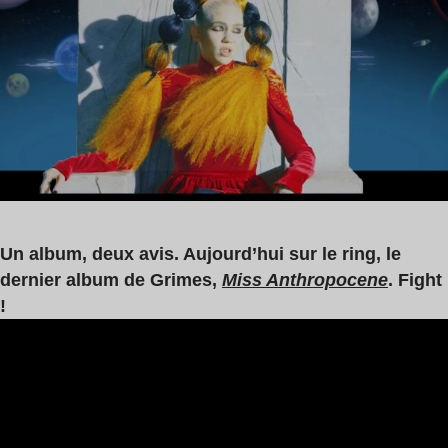
lecture
:
3
min
Un album, deux avis. Aujourd’hui sur le ring, le
dernier album de Grimes,
Miss Anthropocene
. Fight
!