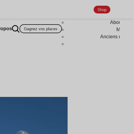
Shop
Abonneme
ropos
Gagnez vos places
Magazi
Anciens numér
Goodi