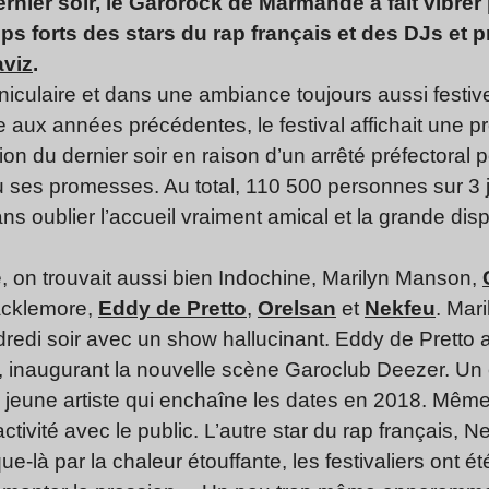
ernier soir, le Garorock de Marmande a fait vibrer
mps forts des stars du rap français et des DJs e
aviz
.
iculaire et dans une ambiance toujours aussi festiv
e aux années précédentes, le festival affichait une 
ation du dernier soir en raison d’un arrêté préfectora
nu ses promesses. Au total, 110 500 personnes sur 3 
ans oublier l’accueil vraiment amical et la grande dis
e, on trouvait aussi bien Indochine, Marilyn Manson,
acklemore,
Eddy de Pretto
,
Orelsan
et
Nekfeu
. Mar
edi soir avec un show hallucinant. Eddy de Pretto a
l, inaugurant la nouvelle scène Garoclub Deezer. 
 jeune artiste qui enchaîne les dates en 2018. Même q
ctivité avec le public. L’autre star du rap français, Ne
e-là par la chaleur étouffante, les festivaliers ont ét