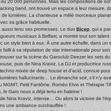
 ou 20 000 personnes. Mais les compositions de son
backing band, ont trouvé un espace à leur mesure, d
ts de lumières. La chanteuse a mêlé morceaux planan
ec sa grâce habituelle.
a aussi tenu ses promesses. Le duo
Bicep
, qui a p
gueurs musicaux à Belfast, a montré tout son talent
ec un style bien à eux. À une autre échelle, dans u
s failli à sa réputation de star internationale pour s
trouver sur la scène du Garoclub Deezer les sets du
ouse, puis de Nina Kraviz. La DJ et productrice russ
 techno mixée de deep house et d’acid, connue pour
lumières hallucinants… Le dimanche soir, s’il n’y av
it eu MGMT, Petit Fantôme, Roméo Elvis et Thérapie 
s, le Garo nous a déjà tenu en haleine !
de Nina Kraviz, intense… Ou alors la victoire de l’é
ns une ambiance surchauffée !