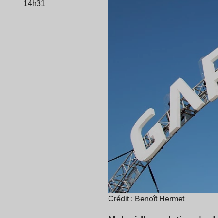
14h31
Crédit : Benoît Hermet