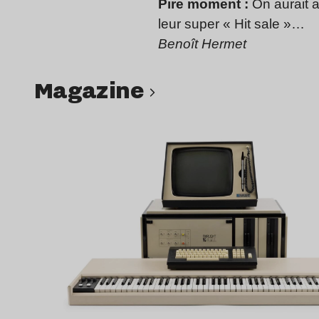
Pire moment :
On aurait a
leur super « Hit sale »…
Benoît Hermet
magazine
Lire l’article