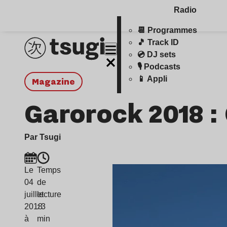
Radio
📆 Programmes
🎵 Track ID
💿 DJ sets
🎙️ Podcasts
📱 Appli
magazine
Garorock 2018 :
Par Tsugi
Le
Temps
04
de
juillet
lecture
2018
: 3
à
min