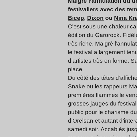
Malgré l’annulation du d
festivaliers avec des te
Bicep
,
Dixon
ou
Nina Kr
C’est sous une chaleur can
édition du Garorock. Fidèl
très riche. Malgré l’annul
le festival a largement te
d’artistes très en forme. S
place.
Du côté des têtes d’affich
Snake ou les rappeurs M
premières flammes le vendr
grosses jauges du festiva
public pour le charisme du
d’Orelsan et autant d’intera
samedi soir. Accablés jusqu