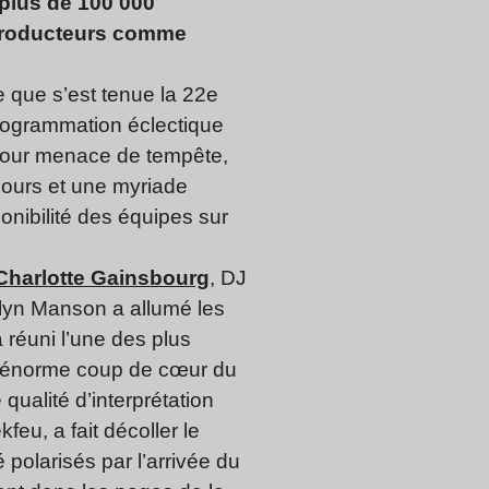
 plus de 100 000
t producteurs comme
e que s’est tenue la 22e
programmation éclectique
l pour menace de tempête,
jours et une myriade
ponibilité des équipes sur
Charlotte Gainsbourg
, DJ
ilyn Manson a allumé les
 réuni l’une des plus
Un énorme coup de cœur du
ualité d’interprétation
kfeu, a fait décoller le
é polarisés par l’arrivée du