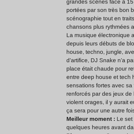
grandes scènes face à 15
portées par son très bon 
scénographie tout en trai
chansons plus rythmées av
La musique électronique 
depuis leurs débuts de blo
house, techno, jungle, av
d’artifice, DJ Snake n’a pa
place était chaude pour re
entre deep house et tech h
sensations fortes avec sa
renforcés par des jeux de 
violent orages, il y aura
ça sera pour une autre foi
Meilleur moment :
Le set 
quelques heures avant da