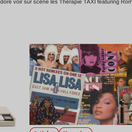
doré voir sur scène les Thérapie TAXI featuring Romé
Lire l’article