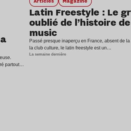
Articles
magazine
Latin Freestyle : Le g
oublié de l’histoire d
music
 a
Passé presque inaperçu en France, absent de la p
la club culture, le latin freestyle est un…
La semaine dernière
ieuse.
tré partout…