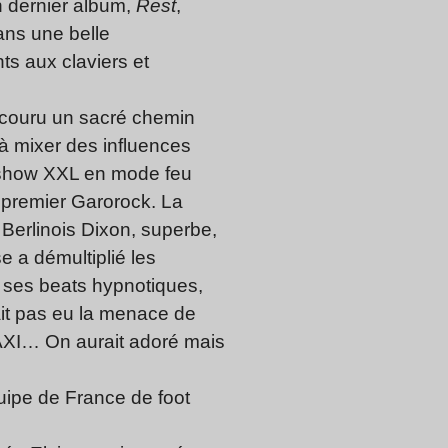
 dernier album,
Rest
,
ans une belle
ts aux claviers et
arcouru un sacré chemin
 à mixer des influences
n show XXL en mode feu
on premier Garorock. La
 Berlinois Dixon, superbe,
e a démultiplié les
 ses beats hypnotiques,
ait pas eu la menace de
TAXI… On aurait adoré mais
quipe de France de foot