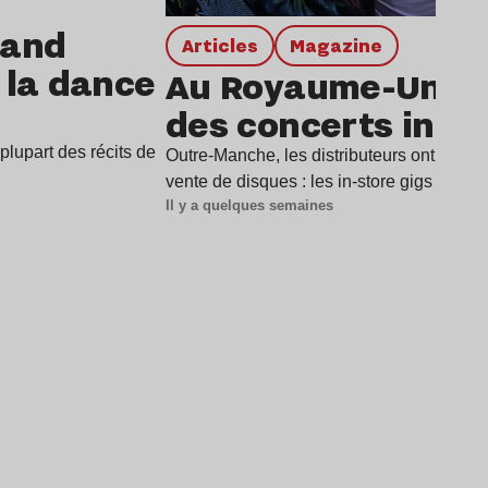
rand
Articles
magazine
e la dance
Au Royaume-Uni, l
des concerts in-st
lupart des récits de
Outre-Manche, les distributeurs ont trouv
vente de disques : les in-store gigs (ou «
Il y a quelques semaines