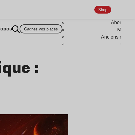
Shop
Abonneme
ropos
Gagnez vos places
Magazi
Anciens numér
Goodi
que :