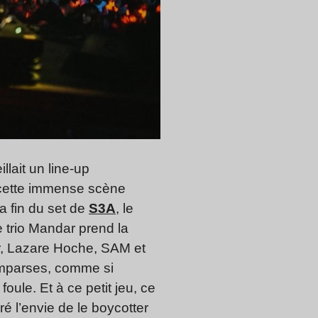
lait un line-up
t cette immense scène
a fin du set de
S3A
, le
e trio Mandar prend la
r, Lazare Hoche, SAM et
comparses, comme si
oule. Et à ce petit jeu, ce
ré l’envie de le boycotter