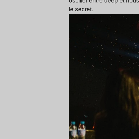
osciller entre deep et hous
le secret.