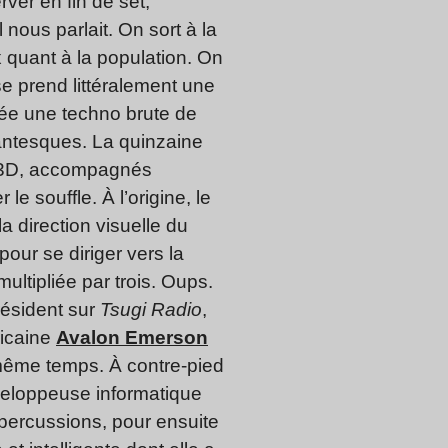
ver en fin de set,
nous parlait. On sort à la
quant à la population. On
se prend littéralement une
e une techno brute de
dantesques. La quinzaine
en 3D, accompagnés
e souffle. À l’origine, le
a direction visuelle du
our se diriger vers la
ultipliée par trois. Oups.
 résident sur
Tsugi Radio
,
ricaine
Avalon Emerson
ême temps. À contre-pied
veloppeuse informatique
percussions, pour ensuite