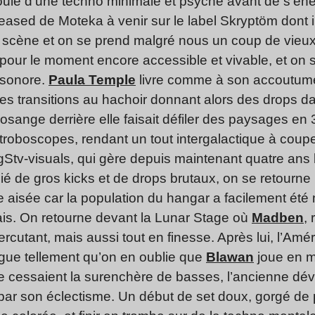
foule d’une techno minimale et psyché avant de s’éner
sed de Moteka à venir sur le label Skryptöm dont il 
scène et on se prend malgré nous un coup de vieux 
l, pour le moment encore accessible et vivable, et on 
t sonore.
Paula Temple
livre comme à son accoutumé
des transitions au hachoir donnant alors des drops 
osange derrière elle faisait défiler des paysages 
roboscopes, rendant un tout intergalactique à couper l
ngStv-visuals, qui gère depuis maintenant quatre ans l
é de gros kicks et de drops brutaux, on se retourne p
 aisée car la population du hangar a facilement été m
rais. On retourne devant la Lunar Stage où
Madben
,
 percutant, mais aussi tout en finesse. Après lui, l’Amé
gue tellement qu’on en oublie que
Blawan
joue en m
e cessaient la surenchère de basses, l’ancienne dé
par son éclectisme. Un début de set doux, gorgé de 