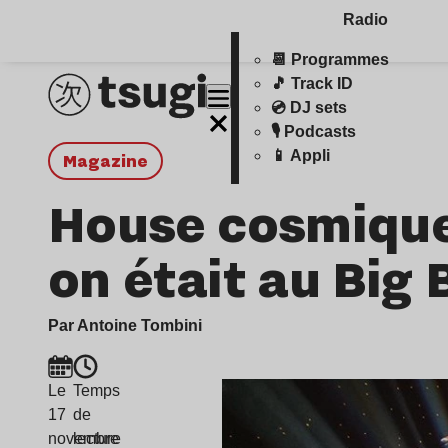
Radio
📆 Programmes
🎵 Track ID
💿 DJ sets
🎙️ Podcasts
📱 Appli
magazine
House cosmique 
on était au Big 
Par Antoine Tombini
Le
Temps
17
de
novembre
lecture