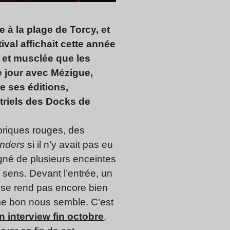
e à la plage de Torcy, et
tival affichait cette année
 et musclée que les
e jour avec Mézigue,
 ses éditions,
triels des Docks de
briques rouges, des
inders
si il n’y avait pas eu
gné de plusieurs enceintes
s sens. Devant l’entrée, un
ne se rend pas encore bien
me bon nous semble. C’est
 interview fin octobre
,