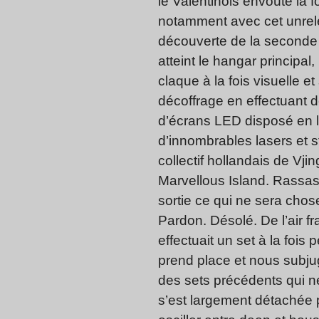
le Valentinois envoûte la 
notamment avec cet unrelea
découverte de la seconde 
atteint le hangar principa
claque à la fois visuelle e
décoffrage en effectuant 
d’écrans LED disposé en l
d’innombrables lasers et st
collectif hollandais de Vji
Marvellous Island. Rassasi
sortie ce qui ne sera chose
Pardon. Désolé. De l’air f
effectuait un set à la fois
prend place et nous subju
des sets précédents qui n
s’est largement détachée 