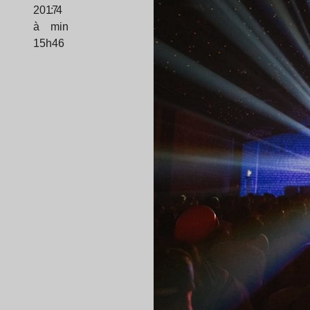
2017
: 4
à
min
15h46