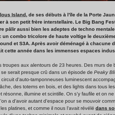
lous Island
, de ses débuts à l’île de la Porte Jaun
r à son petit frère interstellaire. Le Big Bang Fes
e pâlir aussi bien les adeptes de techno mentale
 un combo tricolore de haute voltige le deuxièm
ound et S3A. Après avoir déménagé à chacune de
lait cette année dans les immenses espaces indus
es troupes aux alentours de 23 heures. Des murs de 
 se serait presque crû dans un épisode de
Peaky Bl
 Un circuit d’auto-tamponneuses luminescent accompa
tâche, des totems en bois, et des lights dans tous le
 résonne, illumine et scintille. On s’y faufile et on 
l’on a d’avoir autant d’espace pour se mouvoir com
 les platines, et comme il nous l’avait révélé
dans son