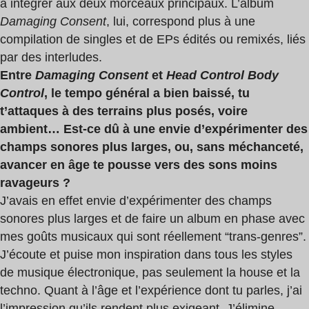
à intégrer aux deux morceaux principaux. L’album
Damaging Consent
, lui, correspond plus à une
compilation de singles et de EPs édités ou remixés, liés
par des interludes.
Entre
Damaging Consent
et
Head Control Body
Control
, le tempo g
énéral a bien baissé, tu
t’attaques à des terrains plus posés, voire
ambient… Est-ce dû à une envie d’
exp
érimenter des
champs sonores plus larges, ou, sans mé
chancet
é,
avancer en âge te pousse vers des sons moins
ravageurs ?
J’avais en effet envie d’expérimenter des champs
sonores plus larges et de faire un album en phase avec
mes goûts musicaux qui sont réellement “trans-genres”.
J’écoute et puise mon inspiration dans tous les styles
de musique électronique, pas seulement la house et la
techno. Quant à l’âge et l’expérience dont tu parles, j’ai
l’impression qu’ils rendent plus exigeant. J’élimine