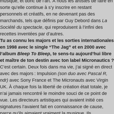
musique, et donc de l’art. À nous les artistes de faire en
sorte qu’elle continue à s’y inscrire en restant
personnels et créatifs, en ne devenant pas des
marchands, tels que définis par Guy Debord dans
La
Soci
été du spectacle
, qui reproduisent à l’infini des
recettes inventées par d’autres.
Tu as connu les majors et les sorties internationales
en 1998 avec le single “
The Jag
” et en 2000 avec
l’album
Bleep To Bleep
, te sens-tu aujourd’hui libre
et maître de ton destin avec ton label Micronautics ?
C’est certain. Deux fois dans ma vie, j’ai signé en direct
avec des majors : Impulsion
(son duo avec Pascal R,
ndr)
avec Sony France et The Micronauts avec Virgin
UK. À chaque fois la liberté de création était totale, je
n’ai jamais rencontré le moindre souci de ce point de
vue. Les directeurs artistiques qui avaient initié ces
signatures l’avaient fait en connaissance de cause,
parce qu’ils aimaient vraiment la musique. Ils