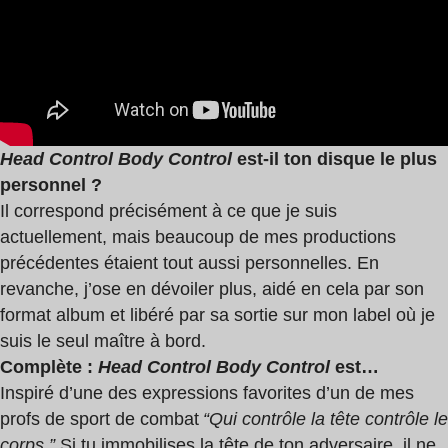
Head Control Body Control
est-il ton disque le plus
personnel ?
Il correspond précisément à ce que je suis
actuellement, mais beaucoup de mes productions
précédentes étaient tout aussi personnelles. En
revanche, j’ose en dévoiler plus, aidé en cela par son
format album et libéré par sa sortie sur mon label où je
suis le seul maître à bord.
Compl
ète
:
Head Control Body Control
est
…
Inspiré d’une des expressions favorites d’un de mes
profs de sport de combat
“
Qui contr
ôle la tê
te contr
ôle le
corps.”
Si tu immobilises la tête de ton adversaire, il ne