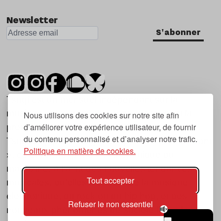
Newsletter
S'abonner
Tsugi est un mensuel indépendant sur la
musique et les nouvelles tendances, dont la
Nous utilisons des cookies sur notre site afin
d’améliorer votre expérience utilisateur, de fournir
première parution date de 2007.
du contenu personnalisé et d’analyser notre trafic.
Tsugi en japonais signifie « prochain », « suivant
Politique en matière de cookies.
», ce qui correspond à la thématique du
magazine, à l’affût des nouvelles tendances
Tout accepter
musicales, qu’elles viennent de la musique
électronique, du rock ou du hip hop, et des
Refuser le non essentiel
nouveaux phénomènes de société liés à la